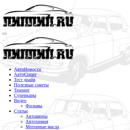
Перейти
к
содержимому
АвтоНовости
АвтоСпорт
Тест драйв
Полезные советы
Тюнинг
Суперкары
Видео
Фильмы
Статьи
Автошины
Автохимия
Моторные масла