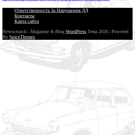
Ответственность За Нарушения ДД
Контакты
Карта сайта
Newscrunch - Magazine & Blog
WordPress
Тема 2026 | Powered
By
SpiceThemes