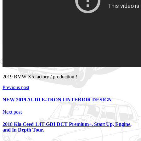
2019 BMW X5 factory / production !
Previous post
NEW 2019 AUDI E-TRON l INTERIOR DESIGN
Next post
2018 Kia Ceed 1.4T-GDI DCT Premium+. Start Up, Engine,
and In Depth Tour.