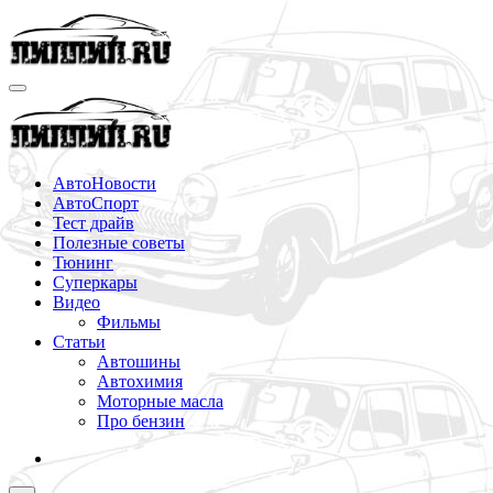
Перейти
к
содержимому
АвтоНовости
АвтоСпорт
Тест драйв
Полезные советы
Тюнинг
Суперкары
Видео
Фильмы
Статьи
Автошины
Автохимия
Моторные масла
Про бензин