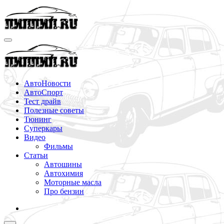
Перейти
к
содержимому
АвтоНовости
АвтоСпорт
Тест драйв
Полезные советы
Тюнинг
Суперкары
Видео
Фильмы
Статьи
Автошины
Автохимия
Моторные масла
Про бензин