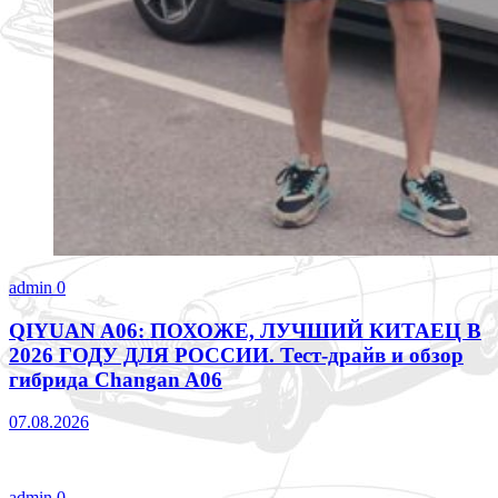
admin
0
QIYUAN A06: ПОХОЖЕ, ЛУЧШИЙ КИТАЕЦ В
2026 ГОДУ ДЛЯ РОССИИ. Тест-драйв и обзор
гибрида Changan A06
07.08.2026
admin
0