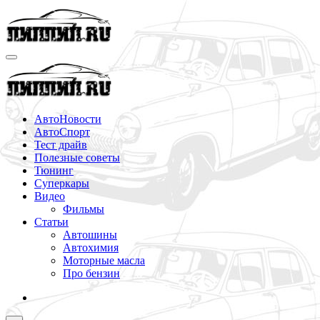
Перейти
к
содержимому
АвтоНовости
АвтоСпорт
Тест драйв
Полезные советы
Тюнинг
Суперкары
Видео
Фильмы
Статьи
Автошины
Автохимия
Моторные масла
Про бензин