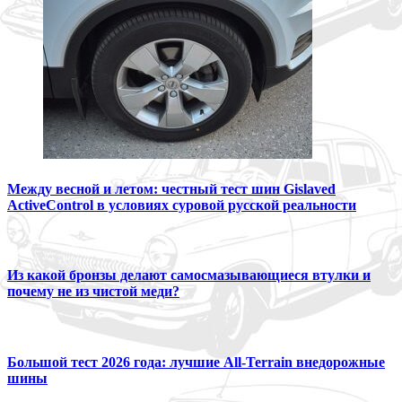
Между весной и летом: честный тест шин Gislaved
ActiveControl в условиях суровой русской реальности
Из какой бронзы делают самосмазывающиеся втулки и
почему не из чистой меди?
Большой тест 2026 года: лучшие All-Terrain внедорожные
шины