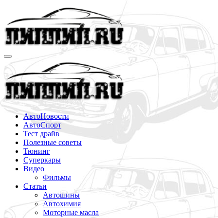
Перейти
к
содержимому
АвтоНовости
АвтоСпорт
Тест драйв
Полезные советы
Тюнинг
Суперкары
Видео
Фильмы
Статьи
Автошины
Автохимия
Моторные масла