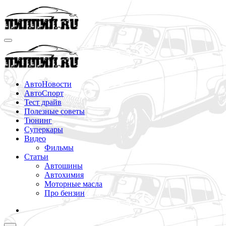
Перейти
к
содержимому
АвтоНовости
АвтоСпорт
Тест драйв
Полезные советы
Тюнинг
Суперкары
Видео
Фильмы
Статьи
Автошины
Автохимия
Моторные масла
Про бензин