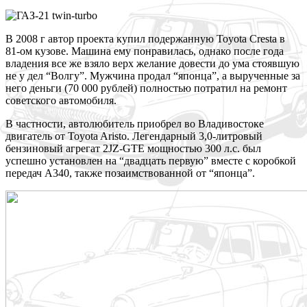
В 2008 г автор проекта купил подержанную Toyota Cresta в
81-ом кузове. Машина ему понравилась, однако после года
владения все же взяло верх желание довести до ума стоявшую
не у дел “Волгу”. Мужчина продал “японца”, а вырученные за
него деньги (70 000 рублей) полностью потратил на ремонт
советского автомобиля.
В частности, автолюбитель приобрел во Владивостоке
двигатель от Toyota Aristo. Легендарный 3,0-литровый
бензиновый агрегат 2JZ-GTE мощностью 300 л.с. был
успешно установлен на “двадцать первую” вместе с коробкой
передач A340, также позаимствованной от “японца”.