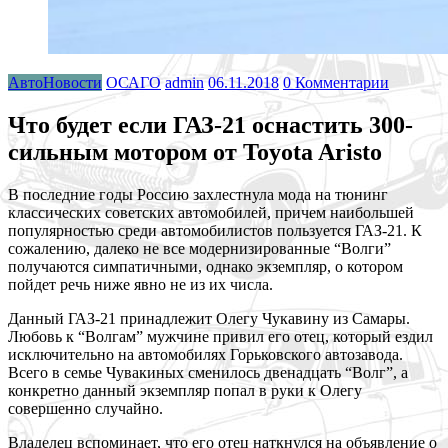
АвтоНовости
ОСАГО
admin
06.11.2018
0 Комментарии
Что будет если ГАЗ-21 оснастить 300-
сильным мотором от Toyota Aristo
В последние годы Россию захлестнула мода на тюнинг
классических советских автомобилей, причем наибольшей
популярностью среди автомобилистов пользуется ГАЗ-21. К
сожалению, далеко не все модернизированные “Волги”
получаются симпатичными, однако экземпляр, о
котором
пойдет речь ниже явно не из их числа.
Данный ГАЗ-21 принадлежит Олегу Чукавину из Самары.
Любовь к “Волгам” мужчине привил его отец, который ездил
исключительно на автомобилях Горьковского автозавода.
Всего в семье Чувакиных сменилось двенадцать “Волг”, а
конкретно данный экземпляр попал в руки к Олегу
совершенно случайно.
Владелец вспоминает, что его отец наткнулся на объявление о