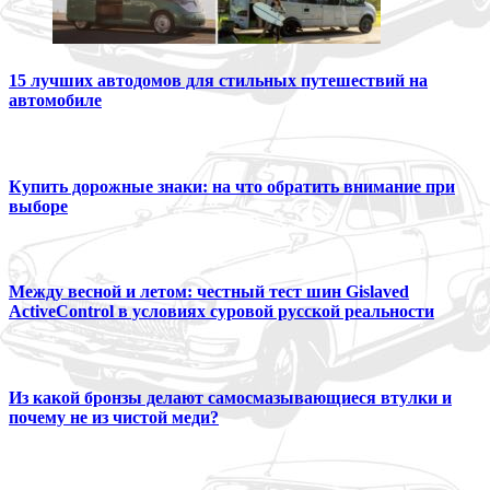
15 лучших автодомов для стильных путешествий на
автомобиле
Купить дорожные знаки: на что обратить внимание при
выборе
Между весной и летом: честный тест шин Gislaved
ActiveControl в условиях суровой русской реальности
Из какой бронзы делают самосмазывающиеся втулки и
почему не из чистой меди?