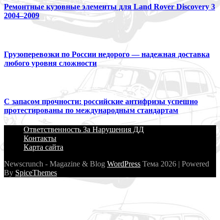
Ремонтные кузовные элементы для Land Rover Discovery 3
2004–2009
Грузоперевозки по России недорого — надежная доставка
любого уровня сложности
С запасом прочности: российские антифризы успешно
протестированы по международным стандартам
Ответственность За Нарушения ДД
Контакты
Карта сайта
Newscrunch - Magazine & Blog
WordPress
Тема 2026 | Powered
By
SpiceThemes