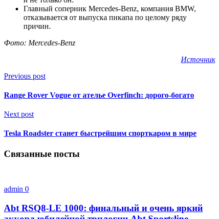
Главный соперник Mercedes-Benz, компания BMW,
отказывается от выпуска пикапа по целому ряду
причин.
Фото: Mercedes-Benz
Источник
Previous post
Range Rover Vogue от ателье Overfinch: дорого-богато
Next post
Tesla Roadster станет быстрейшим спорткаром в мире
Связанные посты
admin
0
Abt RSQ8-LE 1000: финальный и очень яркий
аккорд юбилейной трилогии Abt Sportsline