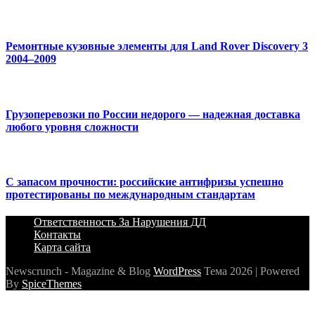
Ремонтные кузовные элементы для Land Rover Discovery 3
2004–2009
Грузоперевозки по России недорого — надежная доставка
любого уровня сложности
С запасом прочности: российские антифризы успешно
протестированы по международным стандартам
Ответственность За Нарушения ДД
Контакты
Карта сайта
Newscrunch - Magazine & Blog
WordPress
Тема 2026 | Powered
By
SpiceThemes