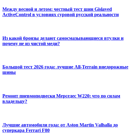
Между весной и летом: честный тест шин Gislaved
ActiveControl в условиях суровой русской реальности
Из какой бронзы делают самосмазывающиеся втулки и
почему не из чистой меди?
Большой тест 2026 года: лучшие All-Terrain внедорожные
шины
Ремонт пневмоподвески Мерседес W220: что по силам
владельцу?
Лучшие автомобили года: от Aston Martin Valhalla до
суперкара Ferrari F80