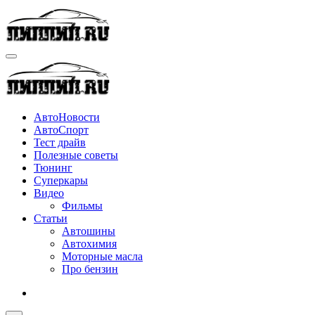
Перейти
к
содержимому
АвтоНовости
АвтоСпорт
Тест драйв
Полезные советы
Тюнинг
Суперкары
Видео
Фильмы
Статьи
Автошины
Автохимия
Моторные масла
Про бензин