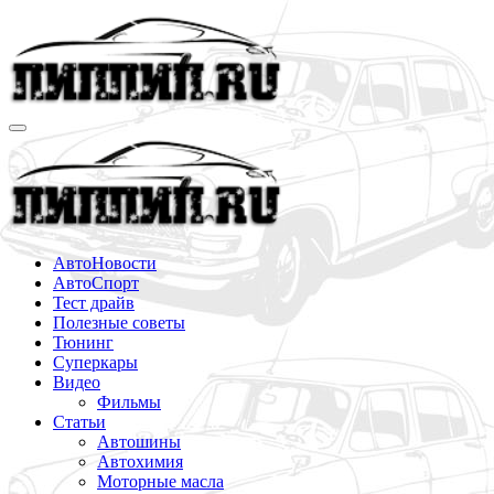
Перейти
к
содержимому
АвтоНовости
АвтоСпорт
Тест драйв
Полезные советы
Тюнинг
Суперкары
Видео
Фильмы
Статьи
Автошины
Автохимия
Моторные масла