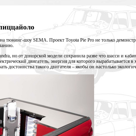
-пиццайоло
 на тюнинг-шоу SEMA. Проект Toyota Pie Pro не только демонст
панию.
dra, но от донорской модели сохранила разве что шасси и кабин
– электрический двигатель, энергия для которого вырабатывается
ть достоинства такого двигателя – якобы он настолько экологиче