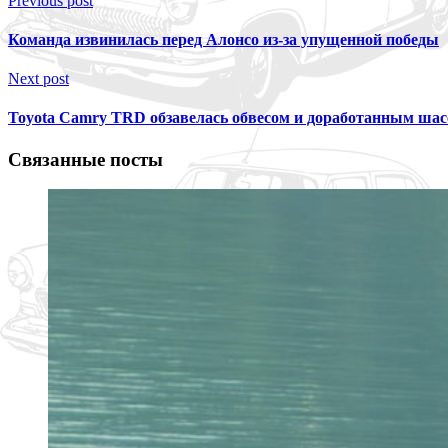
Previous post
Команда извинилась перед Алонсо из-за упущенной победы
Next post
Toyota Camry TRD обзавелась обвесом и доработанным шас
Связанные посты