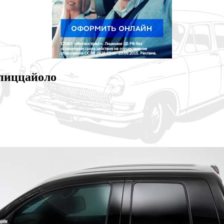
-пиццайоло