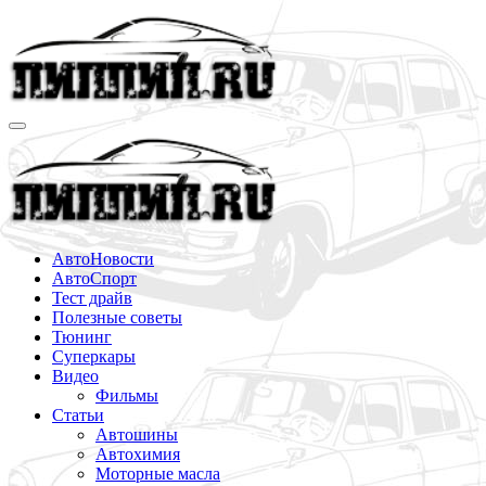
Перейти
к
содержимому
АвтоНовости
АвтоСпорт
Тест драйв
Полезные советы
Тюнинг
Суперкары
Видео
Фильмы
Статьи
Автошины
Автохимия
Моторные масла