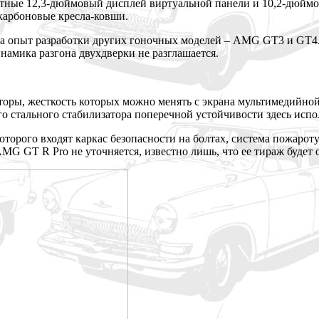
тные 12,3-дюймовый дисплей виртуальной панели и 10,2-дюймо
карбоновые кресла-ковши.
на опыт разработки других гоночных моделей – AMG GT3 и GT4
инамика разгона двухдверки не разглашается.
оры, жесткость которых можно менять с экрана мультимедийной
о стального стабилизатора поперечной устойчивости здесь испо
ав которого входят каркас безопасности на болтах, система пожа
G GT R Pro не уточняется, известно лишь, что ее тираж будет 