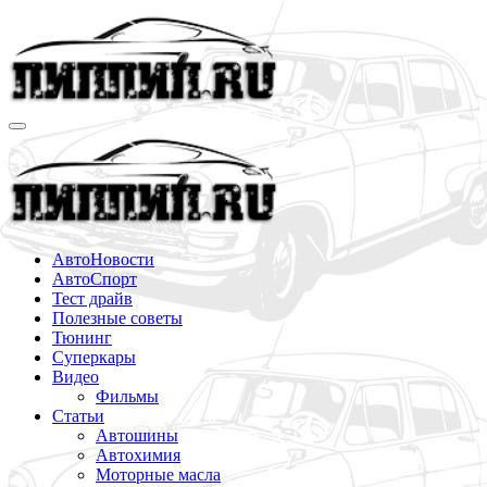
Перейти
к
содержимому
АвтоНовости
АвтоСпорт
Тест драйв
Полезные советы
Тюнинг
Суперкары
Видео
Фильмы
Статьи
Автошины
Автохимия
Моторные масла