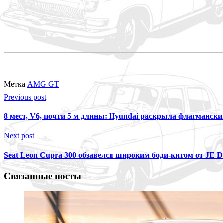
Метка
AMG GT
Previous post
8 мест, V6, почти 5 м длины: Hyundai раскрыла флагмански
Next post
Seat Leon Cupra 300 обзавелся широким боди-китом от JE D
Связанные посты