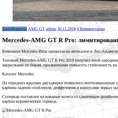
АвтоНовости
AMG GT
admin
30.11.2018
0 Комментарии
Mercedes-AMG GT R Pro: лимитированн
Компания Mercedes-Benz привезла на автосалон в Лос-Анджел
Топовый Mercedes-AMG GT R Pro 2019 получил иной аэродина
закрылками по бокам, призванными повысить стабильность на 
Каталог Mercedes
На передних крыльях двухдверки появились вентиляционные 
карбона задним спойлером, диффузором и корпусами зеркал зад
Суперкар поставлен на кованые колеса со сдвоенным дизайном
карбон-керамические тормоза.