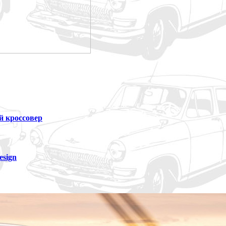
й кроссовер
esign