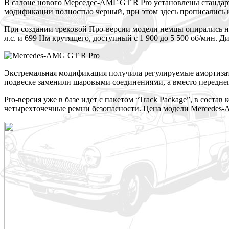
В салоне нового Мерседес-АМГ GT R Pro установлены стандар
модификации полностью черный, при этом здесь прописались 
При создании трековой Про-версии модели немцы опирались 
л.с. и 699 Нм крутящего, доступный с 1 900 до 5 500 об/мин. Д
Экстремальная модификация получила регулируемые амортизат
подвеске заменили шаровыми соединениями, а вместо переднег
Pro-версия уже в базе идет с пакетом “Track Package”, в сост
четырехточечные ремни безопасности. Цена модели Mercedes-AM