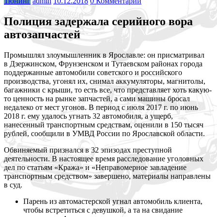
Тюнинг
admin
10.12.2018
0 Комментарии
Полиция задержала серийного вора
автозапчастей
Промышлял злоумышленник в Ярославле: он присматривал
в Дзержинском, Фрунзенском и Тутаевском районах города
поддержанные автомобили советского и российского
производства, угонял их, снимал аккумуляторы, магнитолы,
багажники с крыши, то есть все, что представляет
хоть какую-
то ценность на рынке запчастей, а сами машины бросал
недалеко от мест угонов. В период с июля 2017 г. по июнь
2018 г. ему удалось угнать 32 автомобиля, а ущерб,
нанесенный транспортным средствам, оценили в 150 тысяч
рублей, сообщили в УМВД России по Ярославской области.
Обвиняемый признался в 32 эпизодах преступной
деятельности. В настоящее время расследование уголовных
дел по статьям «Кража» и «Неправомерное завладение
транспортным средством» завершено, материалы направлены
в суд.
Парень из автомастерской угнал автомобиль клиента,
чтобы встретиться с девушкой, а та на свидание