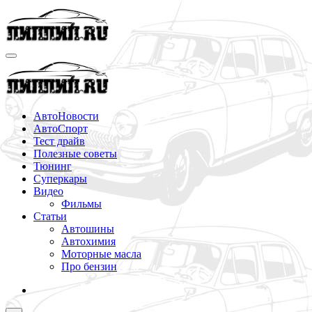
Перейти
к
содержимому
АвтоНовости
АвтоСпорт
Тест драйв
Полезные советы
Тюнинг
Суперкары
Видео
Фильмы
Статьи
Автошины
Автохимия
Моторные масла
Про бензин