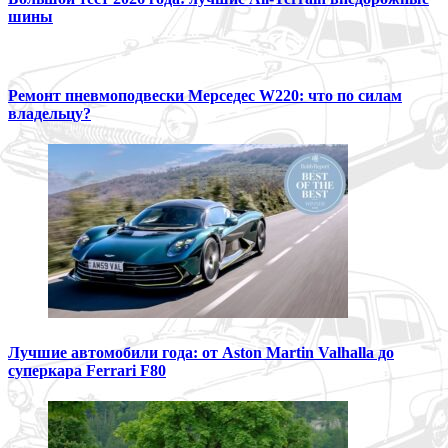
шины
Ремонт пневмоподвески Мерседес W220: что по силам
владельцу?
Лучшие автомобили года: от Aston Martin Valhalla до
суперкара Ferrari F80