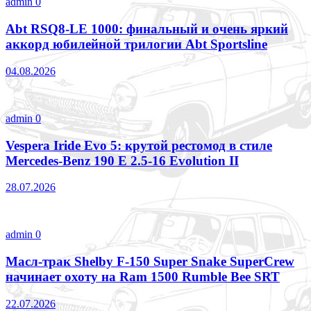
admin
0
Abt RSQ8-LE 1000: финальный и очень яркий
аккорд юбилейной трилогии Abt Sportsline
04.08.2026
admin
0
Vespera Iride Evo 5: крутой рестомод в стиле
Mercedes-Benz 190 E 2.5-16 Evolution II
28.07.2026
admin
0
Масл-трак Shelby F-150 Super Snake SuperCrew
начинает охоту на Ram 1500 Rumble Bee SRT
22.07.2026