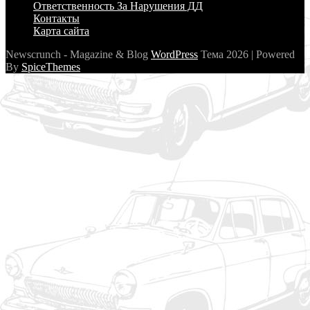
Ответственность За Нарушения ДД
Контакты
Карта сайта
Newscrunch - Magazine & Blog
WordPress
Тема 2026 | Powered
By
SpiceThemes