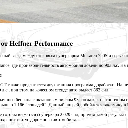
 от Heffner Performance
льный заезд между стоковым суперкаром McLaren 720S и серье
ance, где производительность автомобиля довели до 903 л.с.
На п
d GT также предлагается двухэтапная программа доработки. На 
л.с., при этом на колесном стенде авто выдаст 862 сил.
чного бензина с октановым числом 93, тогда как на гоночном г
 вышло 1 166 “лошадей”. Данный апгрейд обойдется заказчику в $
е готовы выжать из суперкара 2 029 сил, причем такой результат 
сохранит статус дорожного автомобиля.