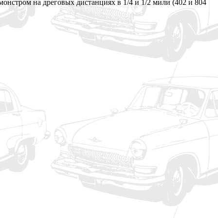
нстром на дреговых дистанциях в 1/4 и 1/2 мили (402 и 804