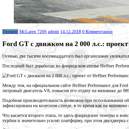
Тюнинг
McLaren 720S
admin
14.12.2018
0 Комментарии
Ford GT с движком на 2 000 л.с.: проект
Осенью две тысячи восемнадцатого был организован увлекате
Последний был доработан во флоридском ателье Heffner Perform
Между тем, на официальном сайте Heffner Performance для For
литровый двигатель V8, повысив его отдачу на маховике до 989 
Подобная производительность возможна при использовании обы
зафиксирована на колесном стенде, в то время как на маховике
Что касается второго этапа, то здесь флоридские тюнеры и вовс
турбин и значительно усилят платформу, при этом двухдверка 