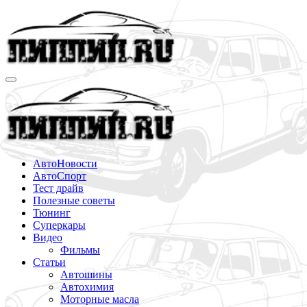
Перейти
к
содержимому
АвтоНовости
АвтоСпорт
Тест драйв
Полезные советы
Тюнинг
Суперкары
Видео
Фильмы
Статьи
Автошины
Автохимия
Моторные масла