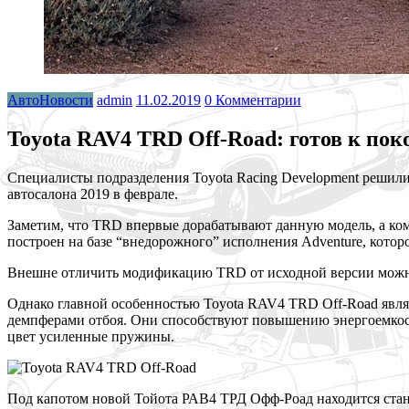
АвтоНовости
admin
11.02.2019
0 Комментарии
Toyota RAV4 TRD Off-Road: готов к по
Специалисты подразделения Toyota Racing Development решил
автосалона 2019 в феврале.
Заметим, что TRD впервые дорабатывают данную модель, а к
построен на базе “внедорожного” исполнения Adventure, кото
Внешне отличить модификацию TRD от исходной версии можно
Однако главной особенностью Toyota RAV4 TRD Off-Road явля
демпферами отбоя. Они способствуют повышению энергоемкост
цвет усиленные пружины.
Под капотом новой Тойота РАВ4 ТРД Офф-Роад находится стан