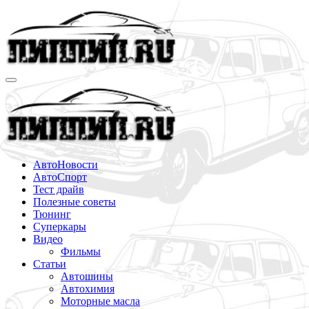
Перейти
к
содержимому
АвтоНовости
АвтоСпорт
Тест драйв
Полезные советы
Тюнинг
Суперкары
Видео
Фильмы
Статьи
Автошины
Автохимия
Моторные масла