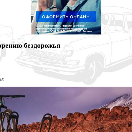
корению бездорожья
ья