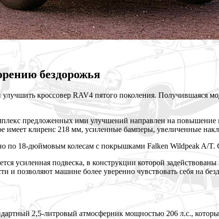
корению бездорожья
и улучшить кроссовер RAV4 пятого поколения. Получившаяся м
омплекс предложенных ими улучшений
направлен на повышение 
рое имеет клиренс 218 мм, усиленные бамперы, увеличенные нак
 по 18-дюймовым колесам с покрышками Falken Wildpeak A/T. 
ется усиленная подвеска, в конструкции которой задействован
и и позволяют машине более уверенно чувствовать себя на без
дартный 2,5-литровый атмосферник мощностью 206 л.с., которы