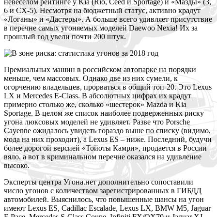
невеселом рейтинге у Kia (Rio, Ceed и Sportage) и «Мазды» (3,
6 и CX-5). Несмотря на бюджетный статус, активно крадут
«Логаны» и «Дастеры». А больше всего удивляет присутствие
в перечне самых угоняемых моделей Daewoo Nexia! Их за
прошлый год увели почти 200 штук.
П
ремиальных машин в российском автопарке на порядки
меньше, чем массовых. Однако две из них сумели, к
огорчению владельцев, прорваться в общий топ-20. Это Lexus
LX и Mercedes E-Class. В абсолютных цифрах их крадут
примерно столько же, сколько «шестерок» Mazda и Kia
Sportage. В целом же список наиболее подверженных риску
угона люксовых моделей не удивляет. Разве что Porsche
Cayenne ожидалось увидеть гораздо выше по списку (видимо,
мода на них проходит), а Lexus ES – ниже. Последний, будучи
более дорогой версией «Тойоты Камри», продается в России
вяло, а вот в криминальном перечне оказался на удивление
высоко.
Э
ксперты центра Угона.нет дополнительно сопоставили
число угонов с количеством зарегистрированных в ГИБДД
автомобилей. Выяснилось, что повышенные шансы на угон
имеют Lexus ES, Cadillac Escalade, Lexus LX, BMW M5, Jaguar
F-Pace, Mercedes S-Class Coupe, Infiniti FX/QX70 и Jaguar XJ.