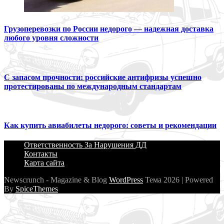
Грузоперевозки по России недорого — надежная доставка
любого уровня сложности
С запасом прочности: российские антифризы успешно
протестированы по международным стандартам
Как купить авиабилеты недорого: советы и рекомендации
Ответственность За Нарушения ДД
Контакты
Карта сайта
Newscrunch - Magazine & Blog
WordPress
Тема 2026 | Powered
By
SpiceThemes