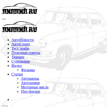
Перейти
к
содержимому
АвтоНовости
АвтоСпорт
Тест драйв
Полезные советы
Тюнинг
Суперкары
Видео
Фильмы
Статьи
Автошины
Автохимия
Моторные масла
Про бензин