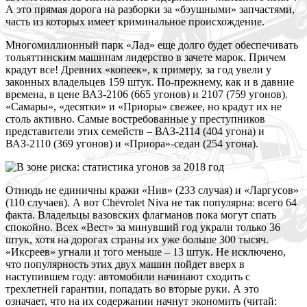
А это прямая дорога на разборки за «бэушными» запчастями,
часть из которых имеет криминальное происхождение.
М
ногомиллионный парк «Лад» еще долго будет обеспечивать
тольяттинским машинам лидерство в зачете марок. Причем
крадут все! Древних «копеек», к примеру, за год увели у
законных владельцев 159 штук. По-прежнему, как и в давние
времена, в цене ВАЗ-2106 (665 угонов) и 2107 (759 угонов).
«Самары», «десятки» и «Приоры» свежее, но крадут их не
столь активно. Самые востребованные у преступников
представители этих семейств – ВАЗ-2114 (404 угона) и
ВАЗ-2110 (369 угонов) и «Приора»-седан (254 угона).
О
тнюдь не единичны кражи «Нив» (233 случая) и «Ларгусов»
(110 случаев). А вот Chevrolet Niva не так популярна: всего 64
факта. Владельцы вазовских флагманов пока могут спать
спокойно. Всех «Вест» за минувший год украли только 36
штук, хотя на дорогах страны их уже больше 300 тысяч.
«Иксреев» угнали и того меньше – 13 штук. Не исключено,
что популярность этих двух машин пойдет вверх в
наступившем году: автомобили начинают сходить с
трехлетней гарантии, попадать во вторые руки. А это
означает, что на их содержании начнут экономить (читай: