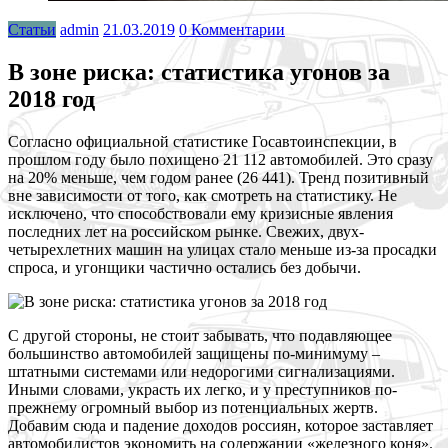
Статьи
admin
21.03.2019
0 Комментарии
В зоне риска: статистика угонов за
2018 год
С
огласно официальной статистике Госавтоинспекции, в
прошлом году было похищено 21 112 автомобилей. Это сразу
на 20% меньше, чем годом ранее (26 441). Тренд позитивный
вне зависимости от того, как смотреть на статистику. Не
исключено, что способствовали ему кризисные явления
последних лет на российском рынке. Свежих, двух-
четырехлетних машин на улицах стало меньше из-за просадки
спроса, и угонщики частично остались без добычи.
С
другой стороны, не стоит забывать, что подавляющее
большинство автомобилей защищены по-минимуму –
штатными системами или недорогими сигнализациями.
Иными словами, украсть их легко, и у преступников по-
прежнему огромный выбор из потенциальных жертв.
Добавим сюда и падение доходов россиян, которое заставляет
автомобилистов экономить на содержании «железного коня».