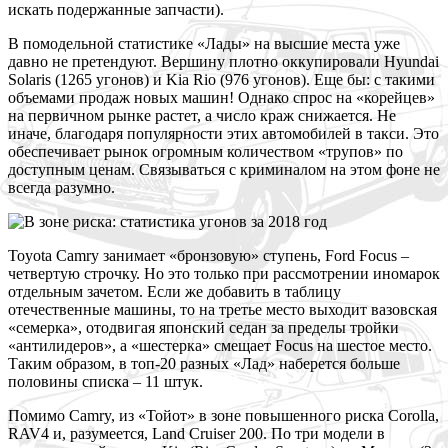
искать подержанные запчасти).
В
помодельной статистике «Лады» на высшие места уже
давно не претендуют. Вершину плотно оккупировали Hyundai
Solaris (1265 угонов) и Kia Rio (976 угонов). Еще бы: с такими
объемами продаж новых машин! Однако спрос на «корейцев»
на первичном рынке растет, а число краж снижается. Не
иначе, благодаря популярности этих автомобилей в такси. Это
обеспечивает рынок огромным количеством «трупов» по
доступным ценам. Связываться с криминалом на этом фоне не
всегда разумно.
Toyota Camry занимает «бронзовую» ступень, Ford Focus –
четвертую строчку. Но это только при рассмотрении иномарок
отдельным зачетом. Если же добавить в таблицу
отечественные машины, то на третье место выходит вазовская
«семерка», отодвигая японский седан за пределы тройки
«антилидеров», а «шестерка» смещает Focus на шестое место.
Таким образом, в топ-20 разных «Лад» наберется больше
половины списка – 11 штук.
П
омимо Camry, из «Тойот» в зоне повышенного риска Corolla,
RAV4 и, разумеется, Land Cruiser 200. По три модели в