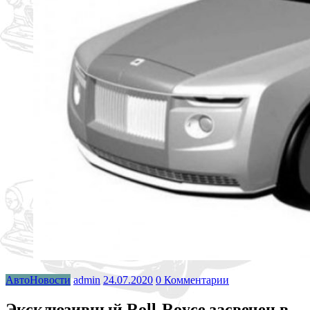
АвтоНовости
admin
24.07.2020
0 Комментарии
Эксклюзивный Roll-Royce засвечен в