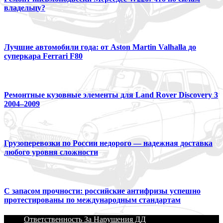
владельцу?
Лучшие автомобили года: от Aston Martin Valhalla до
суперкара Ferrari F80
Ремонтные кузовные элементы для Land Rover Discovery 3
2004–2009
Грузоперевозки по России недорого — надежная доставка
любого уровня сложности
С запасом прочности: российские антифризы успешно
протестированы по международным стандартам
Ответственность За Нарушения ДД