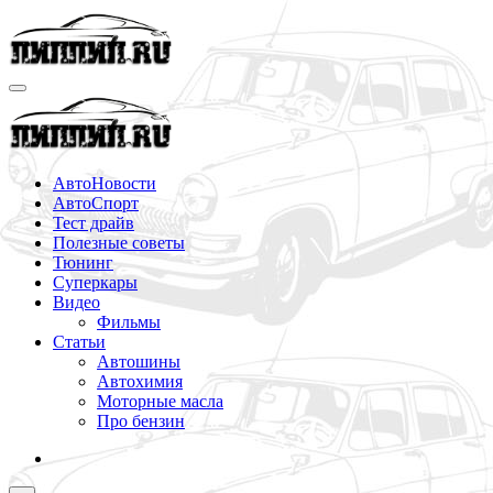
Перейти
к
содержимому
АвтоНовости
АвтоСпорт
Тест драйв
Полезные советы
Тюнинг
Суперкары
Видео
Фильмы
Статьи
Автошины
Автохимия
Моторные масла
Про бензин