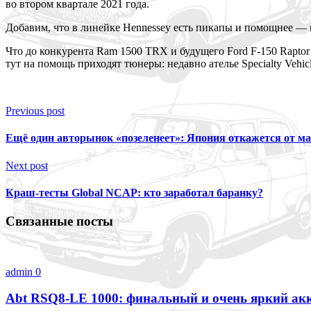
во втором квартале 2021 года.
Добавим, что в линейке Hennessey есть пикапы и помощнее — на
Что до конкурента Ram 1500 TRX и будущего Ford F-150 Raptor 
тут на помощь приходят тюнеры: недавно ателье Specialty Vehicl
Previous post
Ещё один авторынок «позеленеет»: Япония откажется от 
Next post
Краш-тесты Global NCAP: кто заработал баранку?
Связанные посты
admin
0
Abt RSQ8-LE 1000: финальный и очень яркий акк