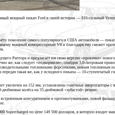
 самый мощный пикап Ford в своей истории — 816-сильный Veno
чёту поколение самого популярного в США автомобиля — пикапа F
астоящему мощный компрессорный V8 и благодаря ему сможет пр
Нм.
дущего Раптора и предлагает им свою версию «прокачки» нового F-
ечно же, как следует «подкормили», снабдив 3,0-литровым прив
оизводительными топливными форсунками, новым топливным нас
 передач такая же, как у исходного пикапа — 10-ступенчатый ги
вет увеличен на 152 мм, установлены гоночные амортизаторы с
-дюймовые колёса на 35-дюймовой «зубастой» резине.
о встроенным кенгурятником и противотуманками, новой фальш
не.
800 Supercharged по цене 149 500 долларов, в которую входит 