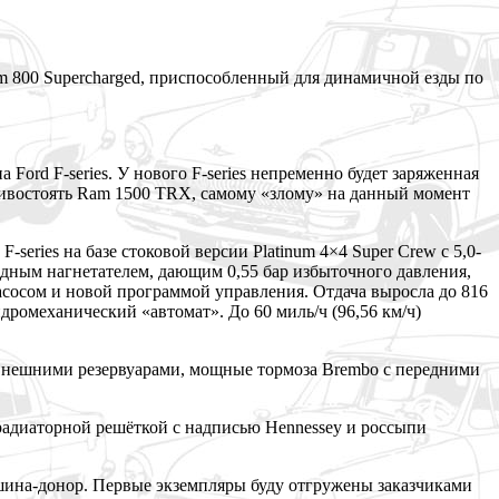
m 800 Supercharged, приспособленный для динамичной езды по
ord F-series. У нового F-series непременно будет заряженная
отивостоять Ram 1500 TRX, самому «злому» на данный момент
series на базе стоковой версии Platinum 4×4 Super Crew с 5,0-
одным нагнетателем, дающим 0,55 бар избыточного давления,
осом и новой программой управления. Отдача выросла до 816
дромеханический «автомат». До 60 миль/ч (96,56 км/ч)
 внешними резервуарами, мощные тормоза Brembo с передними
радиаторной решёткой с надписью Hennessey и россыпи
машина-донор. Первые экземпляры буду отгружены заказчиками