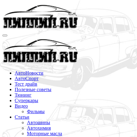
Перейти
к
содержимому
АвтоНовости
АвтоСпорт
Тест драйв
Полезные советы
Тюнинг
Суперкары
Видео
Фильмы
Статьи
Автошины
Автохимия
Моторные масла