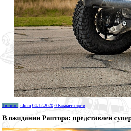
Тюнинг
admin
04.12.2020
0 Комментарии
В ожидании Раптора: представлен супе