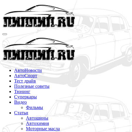
Перейти
к
содержимому
АвтоНовости
АвтоСпорт
Тест драйв
Полезные советы
Тюнинг
Суперкары
Видео
Фильмы
Статьи
Автошины
Автохимия
Моторные масла