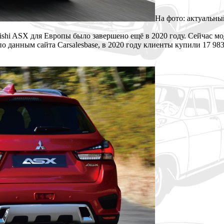
На фото: актуальны
bishi ASX для Европы было завершено ещё в 2020 году. Сейчас м
 данным сайта Carsalesbase, в 2020 году клиенты купили 17 983 