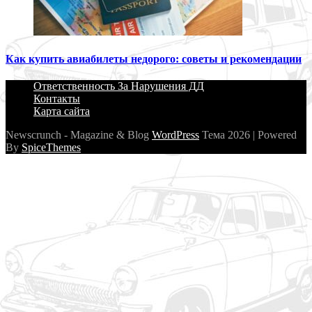
Как купить авиабилеты недорого: советы и рекомендации
Ответственность За Нарушения ДД
Контакты
Карта сайта
Newscrunch - Magazine & Blog
WordPress
Тема 2026 | Powered
By
SpiceThemes