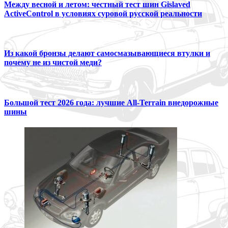
Между весной и летом: честный тест шин Gislaved
ActiveControl в условиях суровой русской реальности
Из какой бронзы делают самосмазывающиеся втулки и
почему не из чистой меди?
Большой тест 2026 года: лучшие All-Terrain внедорожные
шины