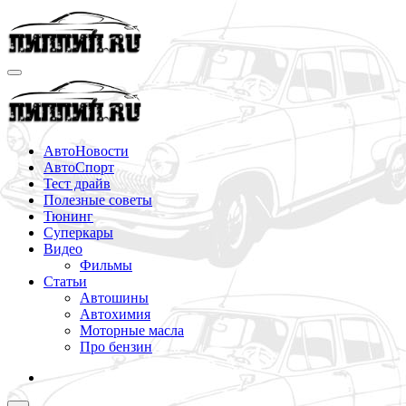
Перейти
к
содержимому
АвтоНовости
АвтоСпорт
Тест драйв
Полезные советы
Тюнинг
Суперкары
Видео
Фильмы
Статьи
Автошины
Автохимия
Моторные масла
Про бензин