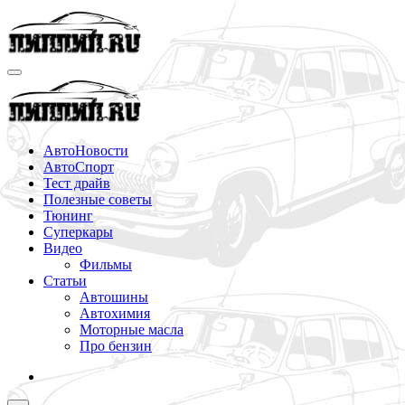
Перейти
к
содержимому
АвтоНовости
АвтоСпорт
Тест драйв
Полезные советы
Тюнинг
Суперкары
Видео
Фильмы
Статьи
Автошины
Автохимия
Моторные масла
Про бензин