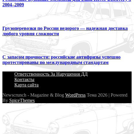
2004–2009
Грузоперевозки по России недорого — надежная доставка
любого уровня сложности
С запасом прочности: российские антифризы успешно
протестированы по международным стандартам
Ответственность За Нарушения ДД
Контакты
Карта сайта
Newscrunch - Magazine & Blog
WordPress
Тема 2026 | Powered
By
SpiceThemes