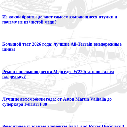
Из какой бронзы делают самосмазывающиеся втулки и
почему не из чистой меди?
Большой тест 2026 года: лучшие All-Terrain внедорожные
шины
Ремонт пневмоподвески Мерседес W220: что по силам
владельцу?
Лучшие автомобили года: от Aston Martin Valhalla до
суперкара Ferrari F80
Ремонтные кузовные элементы для Land Rover Discovery 3