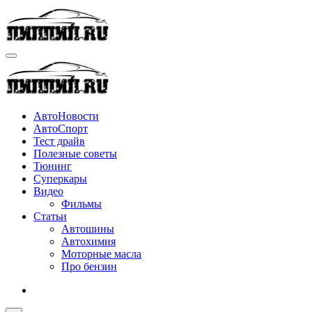
Перейти
к
содержимому
АвтоНовости
АвтоСпорт
Тест драйв
Полезные советы
Тюнинг
Суперкары
Видео
Фильмы
Статьи
Автошины
Автохимия
Моторные масла
Про бензин