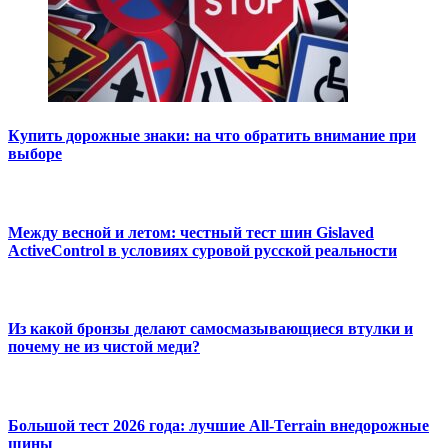
Купить дорожные знаки: на что обратить внимание при
выборе
Между весной и летом: честный тест шин Gislaved
ActiveControl в условиях суровой русской реальности
Из какой бронзы делают самосмазывающиеся втулки и
почему не из чистой меди?
Большой тест 2026 года: лучшие All-Terrain внедорожные
шины