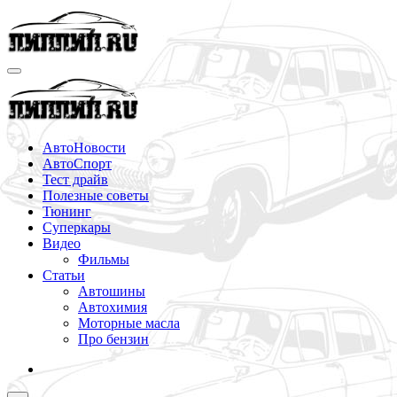
Перейти
к
содержимому
АвтоНовости
АвтоСпорт
Тест драйв
Полезные советы
Тюнинг
Суперкары
Видео
Фильмы
Статьи
Автошины
Автохимия
Моторные масла
Про бензин