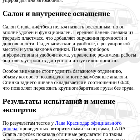
ущерба для дна автомобиля.
Салон и внутреннее оснащение
Салон Granta лифтбека нельзя назвать роскошным, но он
вполне удобен и функционален. Передняя панель сделана из
твердых пластмасс, что добавляет ощущения прочности и
долговечности. Сиденья мягкие и удобные, с регулировкой
высоты и угла наклона спинки. Панель приборов
информативна и удобочитаема, управление режимами работы
бортовых устройств доступно и интуитивно понятно.
Особое внимание стоит уделить багажному отделению,
объему которого позавидуют многие зарубежные аналоги.
Спинка заднего дивана складывается в соотношении 60/40,
что позволяет перевозить крупногабаритные грузы без труда.
Результаты испытаний и мнение
экспертов
По результатам тестов у
Лада Краснодар официального
дилера
, проведенных авторитетными экспертами, LADA
Granta лифтбек показала отличные результаты по таким
показателям, как проходимость, комфортность посадки и