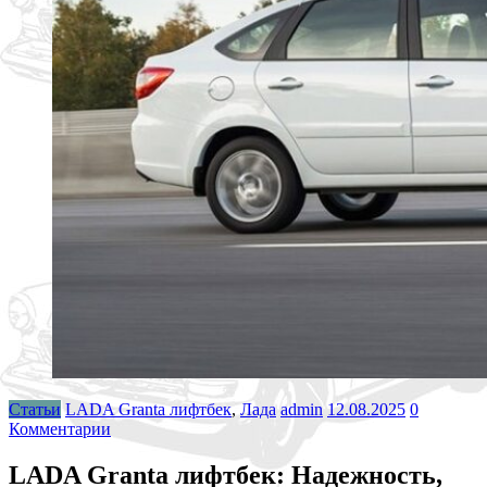
Статьи
LADA Granta лифтбек
,
Лада
admin
12.08.2025
0
Комментарии
LADA Granta лифтбек: Надежность,