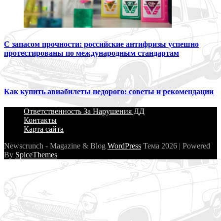
С запасом прочности: российские антифризы успешно
протестированы по международным стандартам
Как купить авиабилеты недорого: советы и рекомендации
Ответственность За Нарушения ДД
Контакты
Карта сайта
Newscrunch - Magazine & Blog
WordPress
Тема 2026 | Powered
By
SpiceThemes