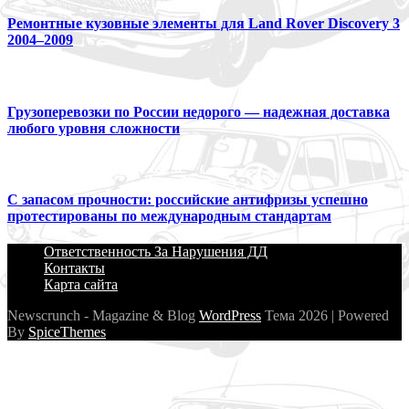
Ремонтные кузовные элементы для Land Rover Discovery 3
2004–2009
Грузоперевозки по России недорого — надежная доставка
любого уровня сложности
С запасом прочности: российские антифризы успешно
протестированы по международным стандартам
Ответственность За Нарушения ДД
Контакты
Карта сайта
Newscrunch - Magazine & Blog
WordPress
Тема 2026 | Powered
By
SpiceThemes