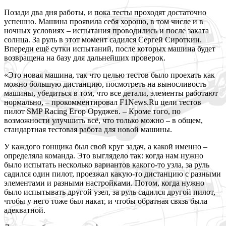
Позади два дня работы, и пока
тесты проходят достаточно
успешно. Машина проявила себя хорошо, в том числе и в
ночных условиях – испытания проводились и после заката
солнца. За руль в этот момент садился Сергей Сироткин.
Впереди ещё сутки испытаний, после которых машина будет
возвращена на базу для дальнейших проверок.
«Это новая машина, так что целью тестов было проехать как
можно большую дистанцию, посмотреть на выносливость
машины, убедиться в том, что все детали, элементы работают
нормально, – прокомментировал F1News.Ru цели тестов
пилот SMP Racing Егор Оруджев. – Кроме того, по
возможности улучшить всё, что только можно – в общем,
стандартная тестовая работа для новой машины.
У каждого гонщика был свой круг задач, а какой именно –
определяла команда. Это выглядело так: когда нам нужно
было испытать несколько вариантов какого-то узла, за руль
садился один пилот, проезжал какую-то дистанцию с разными
элементами и разными настройками. Потом, когда нужно
было испытывать другой узел, за руль садился другой пилот,
чтобы у него тоже был накат, и чтобы обратная связь была
адекватной.