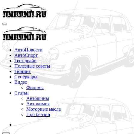
Перейти
к
содержимому
АвтоНовости
АвтоСпорт
Тест драйв
Полезные советы
Тюнинг
Суперкары
Видео
Фильмы
Статьи
Автошины
Автохимия
Моторные масла
Про бензин