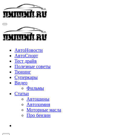
Перейти
к
содержимому
АвтоНовости
АвтоСпорт
Тест драйв
Полезные советы
Тюнинг
Суперкары
Видео
Фильмы
Статьи
Автошины
Автохимия
Моторные масла
Про бензин