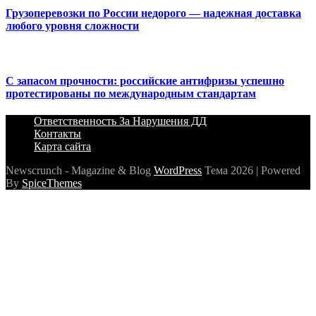
Грузоперевозки по России недорого — надежная доставка
любого уровня сложности
С запасом прочности: российские антифризы успешно
протестированы по международным стандартам
Ответственность За Нарушения ДД
Контакты
Карта сайта
Newscrunch - Magazine & Blog
WordPress
Тема 2026 | Powered
By
SpiceThemes