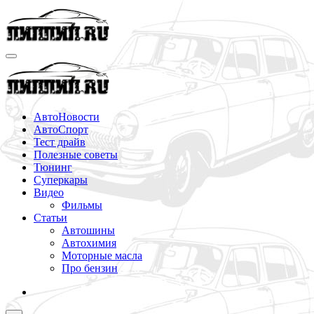
Перейти
к
содержимому
АвтоНовости
АвтоСпорт
Тест драйв
Полезные советы
Тюнинг
Суперкары
Видео
Фильмы
Статьи
Автошины
Автохимия
Моторные масла
Про бензин