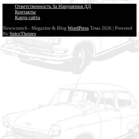
Ответственность За Нарушения ДД
Контакты
Карта сайта
Newscrunch - Magazine & Blog
WordPress
Тема 2026 | Powered
By
SpiceThemes