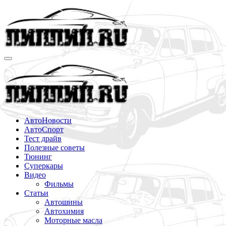
Перейти
к
содержимому
АвтоНовости
АвтоСпорт
Тест драйв
Полезные советы
Тюнинг
Суперкары
Видео
Фильмы
Статьи
Автошины
Автохимия
Моторные масла