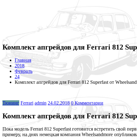
Комплект апгрейдов для Ferrari 812 Sup
Главная
2018
Февраль
24
Комплект апгрейдов для Ferrari 812 Superfast от Wheelsan
Тюнинг
Ferrari
admin
24.02.2018
0 Комментарии
Комплект апгрейдов для Ferrari 812 Sup
Пока модель Ferrari 812 Superfast готовится встретить свой п
примеру, на днях немецкая компания Wheelsandmore опублико