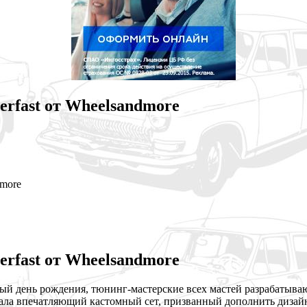
erfast от Wheelsandmore
dmore
erfast от Wheelsandmore
ервый день рождения, тюнинг-мастерские всех мастей разрабатыва
вала впечатляющий кастомный сет, призванный
дополнить дизайн