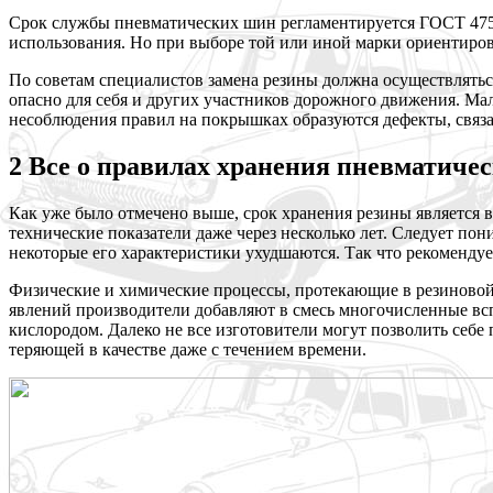
Срок службы пневматических шин регламентируется ГОСТ 4754-
использования. Но при выборе той или иной марки ориентиров
По советам специалистов замена резины должна осуществляться 
опасно для себя и других участников дорожного движения. Мал
несоблюдения правил на покрышках образуются дефекты, связа
2 Все о правилах хранения пневматич
Как уже было отмечено выше, срок хранения резины является 
технические показатели даже через несколько лет. Следует пон
некоторые его характеристики ухудшаются. Так что рекомендуе
Физические и химические процессы, протекающие в резиновой 
явлений производители добавляют в смесь многочисленные всп
кислородом. Далеко не все изготовители могут позволить себ
теряющей в качестве даже с течением времени.