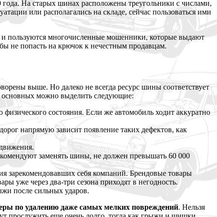
0 года. На старых шинах расположены треугольники с числами,
уатации или располагались на складе, сейчас пользоваться ими
тим и пользуются многочисленные мошенники, которые выдают
обы не попасть на крючок к нечестным продавцам.
ворены выше. Но далеко не всегда ресурс шины соответствует
ди основных можно выделить следующие:
ю физического состояния. Если же автомобиль ходит аккуратно
орог напрямую зависит появление таких дефектов, как
 движения.
рекомендуют заменять шины, не должен превышать 60 000
кция зарекомендовавших себя компаний. Брендовые товары
ары уже через два-три сезона приходят в негодность.
жи после сильных ударов.
меры по удалению даже самых мелких повреждений
. Нельзя
ут прослужить еще очень долго, тогда как грыжи и шишки