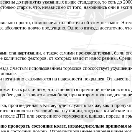
едены до принятия указанных выше стандартов, то есть до 200
олько старые, что, независимо от того, находились они в экспл
довольно просто, но многие автолюбители об этом не знают. Э
 за абсолютно новую продукцию. Одного взгляда достаточно, чт
ми стандартизации, а также самими производителями, были ого
е количество факторов, от которых зависит износ резины. Сре
 езда с частым использованием тормозов способствует ухудшени
 дольше.
 негативно сказываются на надежности покрышек. От качества д
 может быть различным, что становится причиной небезопасного
й пробег для легкового автомобиля, при котором производители 
шка, произведенная в Китае, будет служить так же, как и проду
 интенсивности и условий эксплуатации, тогда как китайские тов
 после ДТП или экстренного торможения, шишки, порезы и гры
нно проверять состояние колес, незамедлительно принимая 
нт не в состоянии помочь. Отремонтированные вовремя шины мог