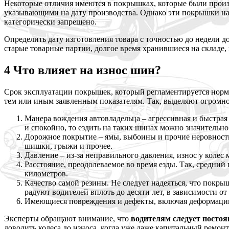
Некоторые отличия имеются в покрышках, которые были произв
указывающими на дату производства. Однако эти покрышки наст
категорически запрещено.
Определить дату изготовления товара с точностью до недели 
старые товарные партии, долгое время хранившиеся на складе,
4 Что влияет на износ шин?
Срок эксплуатации покрышек, который регламентируется норма
тем или иным заявленным показателям. Так, выделяют огромно
Манера вождения автовладельца – агрессивная и быстрая
и спокойно, то ездить на таких шинах можно значительно
Дорожное покрытие – ямы, выбоины и прочие неровности
шишки, грыжи и прочее.
Давление – из-за неправильного давления, износ у колес
Расстояние, преодолеваемое во время езды. Так, средни
километров.
Качество самой резины. Не следует надеяться, что покры
радуют водителей вплоть до десяти лет, в зависимости от
Имеющиеся повреждения и дефекты, включая деформации
Эксперты обращают внимание, что
водителям следует постоя
доводить колеса до износа, когда уже даже капитальный ремо