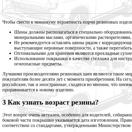
Чтобы свести к минимуму вероятность порчи резиновых издел
Шины должны располагаться в специально оборудованных
минеральными маслами, органическими растворителями, 
Не рекомендуется оставлять шины рядом с корродирующи
выступающие неровные поверхности, а также перегибать
Оптимальными для хранения являются прохладные сухие 
Использование покрышки в качестве стеллажа для инстру
огнеопасные предметы.
Лучшими производителями резиновых шин являются такие мировы
покупателям более десяти лет с момента приобретения. На сег
российские, так и иностранные, сходятся во мнении, что пнев
приравнивается к новому изделию.
3 Как узнать возраст резины?
Этот вопрос очень актуален, особенно для водителей, собираю
боковой части покрышки указывается дата изготовления. Прав
соответствии со стандартами, утвержденными Министерством