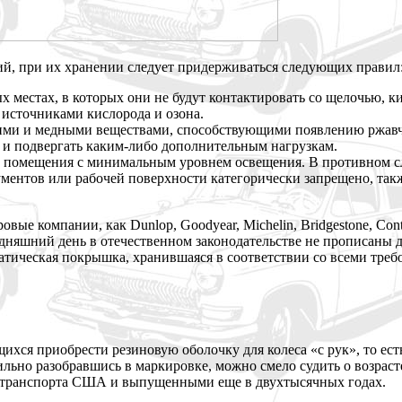
ий, при их хранении следует придерживаться следующих правил
 местах, в которых они не будут контактировать со щелочью, 
источниками кислорода и озона.
ми и медными веществами, способствующими появлению ржавчины
 и подвергать каким-либо дополнительным нагрузкам.
помещения с минимальным уровнем освещения. В противном слу
ментов или рабочей поверхности категорически запрещено, также
е компании, как Dunlop, Goodyear, Michelin, Bridgestone, Con
одняшний день в отечественном законодательстве не прописаны 
матическая покрышка, хранившаяся в соответствии со всеми требо
щихся приобрести резиновую оболочку для колеса «с рук», то ес
ильно разобравшись в маркировке, можно смело судить о возрас
 транспорта США и выпущенными еще в двухтысячных годах.