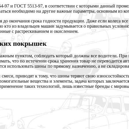
97 и ГОСТ 5513-97, в соответствии с которыми данный промежу
аться необходимо на другие важные параметры, основным из кот
до окончания срока годности продукции. Даже если колеса все э
о кто из владельцев машин задумывается о правильных условиях
нные с растрескиванием и окислением.
еских покрышек
важным пунктом, соблюдать который должны все водители. При 
имать, что по истечении срока хранения товар не переводится а
тся использовать шины по прямому назначению, а не складироват
смеси, приводят к тому, что шины теряют свою износостойкост
омогательные вещества и элементы, задача которых заключаетс
е применение таких технологий, лишь известные бренды с миро