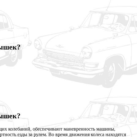
рышек?
рышек?
их колебаний, обеспечивают маневренность машины,
ность езды за рулем. Во время движения колеса находятся