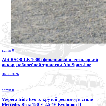
admin
0
Abt RSQ8-LE 1000: финальный и очень яркий
аккорд юбилейной трилогии Abt Sportsline
04.08.2026
admin
0
Vespera Iride Evo 5: крутой рестомод в стиле
Mercedes-Benz 190 E 2.5-16 Evolution II