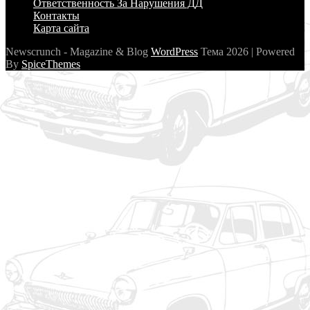
Ответственность За Нарушения ДД
Контакты
Карта сайта
Newscrunch - Magazine & Blog
WordPress
Тема 2026 | Powered
By
SpiceThemes