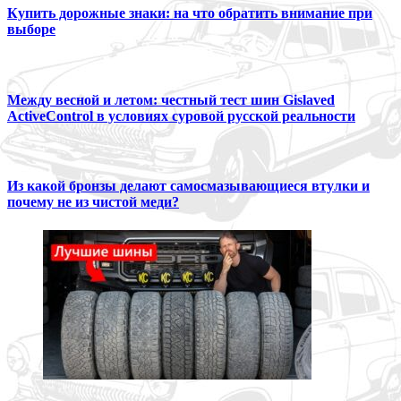
Купить дорожные знаки: на что обратить внимание при
выборе
Между весной и летом: честный тест шин Gislaved
ActiveControl в условиях суровой русской реальности
Из какой бронзы делают самосмазывающиеся втулки и
почему не из чистой меди?