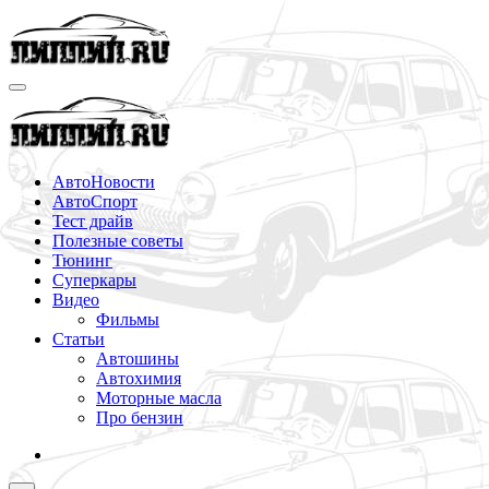
Перейти
к
содержимому
АвтоНовости
АвтоСпорт
Тест драйв
Полезные советы
Тюнинг
Суперкары
Видео
Фильмы
Статьи
Автошины
Автохимия
Моторные масла
Про бензин