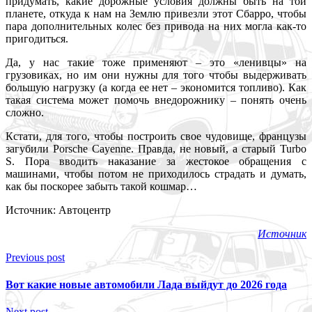
придумать, какие дорожные условия должны быть на той
планете, откуда к нам на Землю привезли этот Сбарро, чтобы
пара дополнительных колес без привода на них могла как-то
пригодиться.
Да, у нас такие тоже применяют – это «ленивцы» на
грузовиках, но им они нужны для того чтобы выдерживать
большую нагрузку (а когда ее нет – экономится топливо). Как
такая система может помочь внедорожнику – понять очень
сложно.
Кстати, для того, чтобы построить свое чудовище, французы
загубили Porsche Cayenne. Правда, не новый, а старый Turbo
S. Пора вводить наказание за жестокое обращения с
машинами, чтобы потом не приходилось страдать и думать,
как бы поскорее забыть такой кошмар…
Источник: Автоцентр
Источник
Previous post
Вот какие новые автомобили Лада выйдут до 2026 года
Next post