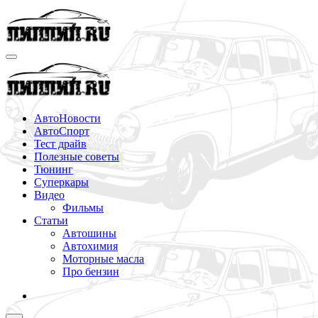
Перейти
к
содержимому
АвтоНовости
АвтоСпорт
Тест драйв
Полезные советы
Тюнинг
Суперкары
Видео
Фильмы
Статьи
Автошины
Автохимия
Моторные масла
Про бензин