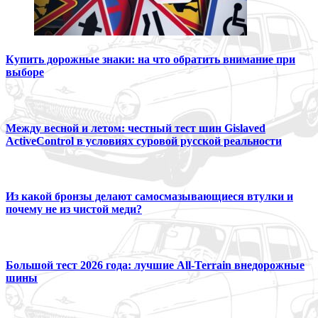
Купить дорожные знаки: на что обратить внимание при
выборе
Между весной и летом: честный тест шин Gislaved
ActiveControl в условиях суровой русской реальности
Из какой бронзы делают самосмазывающиеся втулки и
почему не из чистой меди?
Большой тест 2026 года: лучшие All-Terrain внедорожные
шины