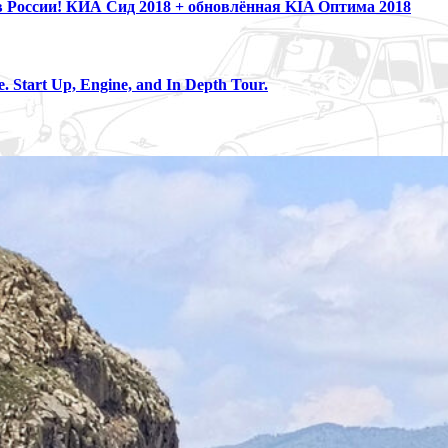
сии! КИА Сид 2018 + обновлённая KIA Оптима 2018
. Start Up, Engine, and In Depth Tour.