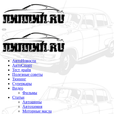
Перейти
к
содержимому
АвтоНовости
АвтоСпорт
Тест драйв
Полезные советы
Тюнинг
Суперкары
Видео
Фильмы
Статьи
Автошины
Автохимия
Моторные масла