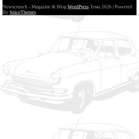
Newscrunch - Magazine & Blog
WordPress
Тема 2026 | Powered
By
SpiceThemes