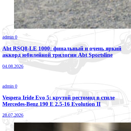
admin
0
Abt RSQ8-LE 1000: финальный и очень яркий
аккорд юбилейной трилогии Abt Sportsline
04.08.2026
admin
0
Vespera Iride Evo 5: крутой рестомод в стиле
Mercedes-Benz 190 E 2.5-16 Evolution II
28.07.2026