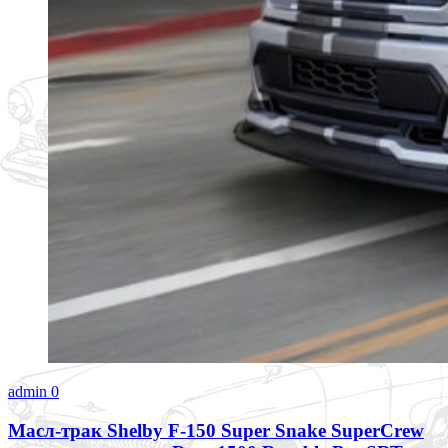
admin
0
Масл-трак Shelby F-150 Super Snake SuperCrew