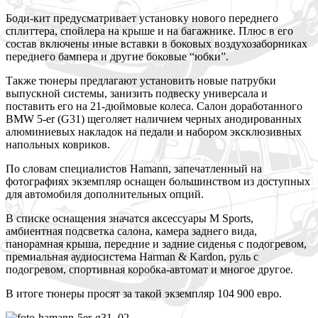
Боди-кит предусматривает установку нового переднего
сплиттера, спойлера на крыше и на багажнике. Плюс в его
состав включены
иные вставки в боковых воздухозаборниках
переднего бампера и другие боковые “юбки”.
Также тюнеры предлагают установить новые патрубки
выпускной системы, занизить подвеску универсала и
поставить его на 21-дюймовые колеса. Салон доработанного
BMW 5-er (G31) щеголяет наличием черных анодированных
алюминиевых накладок на педали и набором эксклюзивных
напольных ковриков.
По словам специалистов Hamann, запечатленный на
фотографиях экземпляр оснащен большинством из доступных
для автомобиля дополнительных опций.
В списке оснащения значатся аксессуары M Sports,
амбиентная подсветка салона, камера заднего вида,
панорамная крыша, передние и задние сиденья с подогревом,
премиальная аудиосистема Harman & Kardon, руль с
подогревом, спортивная коробка-автомат и многое другое.
В итоге тюнеры просят за такой экземпляр 104 900 евро.