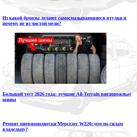
Из какой бронзы делают самосмазывающиеся втулки и
почему не из чистой меди?
Большой тест 2026 года: лучшие All-Terrain внедорожные
шины
Ремонт пневмоподвески Мерседес W220: что по силам
владельцу?