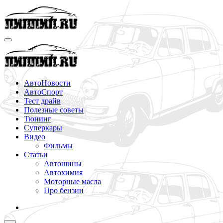
Перейти
к
содержимому
АвтоНовости
АвтоСпорт
Тест драйв
Полезные советы
Тюнинг
Суперкары
Видео
Фильмы
Статьи
Автошины
Автохимия
Моторные масла
Про бензин