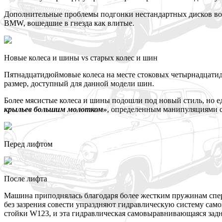
Дополнительные проблемы подгонки нестандартных дисков воз
BMW, вошедшие в гнезда как влитые.
Новые колеса и шины vs старых колес и шин
Пятнадцатидюймовые колеса на месте стоковых четырнадцати
размер, доступный для данной модели шин.
Более мясистые колеса и шины подошли под новый стиль, но ед
крыльев большим молотком»
, определенным манипуляциями с
Перед лифтом
После лифта
Машина приподнялась благодаря более жестким пружинам спер
без зазрения совести упраздняют гидравлическую систему са
стойки W123, и эта гидравлическая самовыравнивающаяся задня