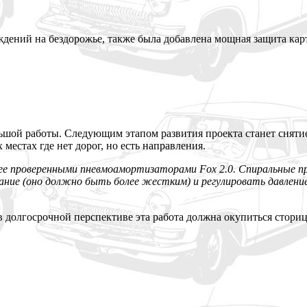
ждений на бездорожье, также была добавлена мощная защита ка
льшой работы. Следующим этапом развития проекта станет сняти
 местах где нет дорог, но есть направления.
ь ее проверенными пневмоамортизаторами Fox 2.0. Спиральные п
ние (оно должно быть более жестким) и регулировать давление
в долгосрочной перспективе эта работа должна окупиться сториц