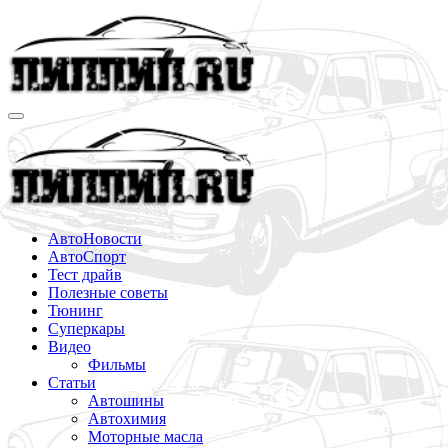
Перейти
к
содержимому
АвтоНовости
АвтоСпорт
Тест драйв
Полезные советы
Тюнинг
Суперкары
Видео
Фильмы
Статьи
Автошины
Автохимия
Моторные масла