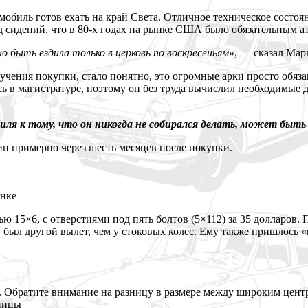
омобиль готов ехать на край Света. Отличное техническое сост
д сидений, что в 80-х годах на рынке США было обязательным а
о быть ездила только в церковь по воскресеньям»
, — сказал Мар
учения покупки, стало понятно, это огромные арки просто обяза
 в магистратуре, поэтому он без труда вычислил необходимые до
ля к тому, что он никогда не собирался делать, может быть
н примерно через шесть месяцев после покупки.
анке
ю 15×6, с отверстиями под пять болтов (5×112) за 35 долларов.
ов был другой вылет, чем у стоковых колес. Ему также пришлось
и. Обратите внимание на разницу в размере между широким цент
упицы