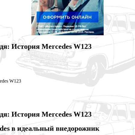
едя: История Mercedes W123
cedes W123
едя: История Mercedes W123
des в идеальный внедорожник