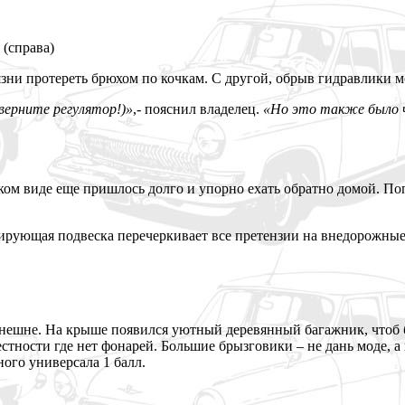
 (справа)
зни протереть брюхом по кочкам. С другой, обрыв гидравлики мо
верните регулятор!)»
,- пояснил владелец.
«Но это также было ч
аком виде еще пришлось долго и упорно ехать обратно домой. П
фирующая подвеска перечеркивает все претензии на внедорожные
нешне. На крыше появился уютный деревянный багажник, чтоб 
тности где нет фонарей. Большие брызговики – не дань моде, а 
ного универсала 1 балл.