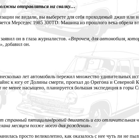
должны отправляться на свалку…
изации не видали, вы выберете для себя проходимый джип или н
ется Мерседес 1985 300TD. Машина из прошлого века обрела вт
 заявил он в глаза журналистов.
«Впрочем, для автомобиля, кото
д»
, добавил он.
и несколько лет автомобиль пережил множество удивительных и
айнс к югу от Долины смерти, проехал до Орегона и Северной 
т не менее насыщено, планируется большая экспедиция в горы С
т странный пятицилиндровый двигатель и его отличительная че
елана месяцем позже моего дня рождения».
анилась просто великолепно, как оказалось с нее чуть ли не пыл