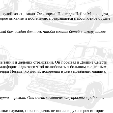
а худой конец пикап. Это норма! Но не для Нейла Макрвардта,
орое дыхание и постепенно превращается в абсолютное орудие
рый был создан для того чтобы возить детей в школу, такое
спытаний и дальних странствий. Он побывал в Долине Смерти,
Калифорнии для того чтоб полюбоваться большим солнечным
ьерра-Невада, но для их покорения нужна идеальная машина.
рта – грохот. Они очень механические, просты в работе и
инки сдували, пока старичок не попал в руки героя истории.