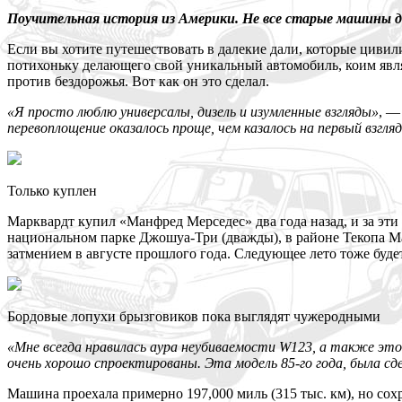
Поучительная история из Америки. Не все старые машины 
Если вы хотите путешествовать в далекие дали, которые цивил
потихоньку делающего свой уникальный автомобиль, коим явля
против бездорожья. Вот как он это сделал.
«Я просто люблю универсалы, дизель и изумленные взгляды»
, —
перевоплощение оказалось проще, чем казалось на первый взгля
Только куплен
Марквардт купил «Манфред Мерседес» два года назад, и за эт
национальном парке Джошуа-Три (дважды), в районе Текопа М
затмением в августе прошлого года. Следующее лето тоже буде
Бордовые лопухи брызговиков пока выглядят чужеродными
«Мне всегда нравилась аура неубиваемости
W123, а также это
очень хорошо спроектированы. Эта модель 85-го года, была сд
Машина проехала примерно 197,000 миль (315 тыс. км), но сохр