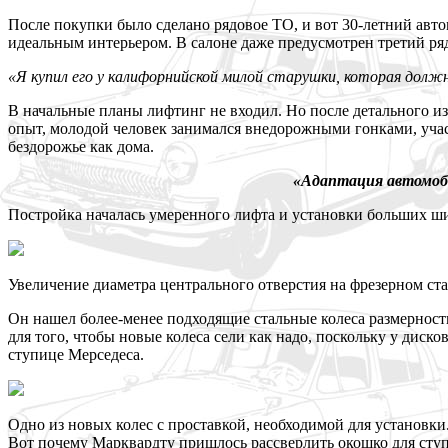
После покупки было сделано рядовое ТО, и вот 30-летний авт
идеальным интерьером. В салоне даже предусмотрен третий ря
«Я купил его у калифорнийской милой старушки, которая должн
В начальные планы лифтинг не входил. Но после детального из
опыт, молодой человек занимался внедорожными гонками, учась
бездорожье как дома.
«Адаптация автомоби
Постройка началась умеренного лифта и установки больших ши
Увеличение диаметра центрального отверстия на фрезерном ст
Он нашел более-менее подходящие стальные колеса размерность
для того, чтобы новые колеса сели как надо, поскольку у диск
ступице Мерседеса.
Одно из новых колес с проставкой, необходимой для установк
Вот почему Марквардту пришлось рассверлить окошко для ст