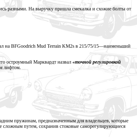
ись разными. На выручку пришла смекалка и схожие болты от
л на BFGoodrich Mud Terrain KM2s в 215/75/15—наименьший
 что остроумный Марквардт назвал
«точной регулировкой
м лифтом.
адним пружинам, предназначенным для владельцев, которые
лее сложным путем, сохранив стоковые саморегулирующиеся