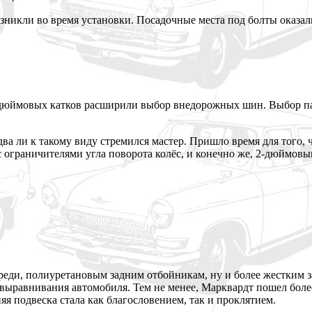
никли во время установки. Посадочные места под болты оказал
дюймовых катков расширили выбор внедорожных шин. Выбор па
ва ли к такому виду стремился мастер. Пришло время для того,
 ограничителями угла поворота колёс, и конечно же, 2-дюймовы
еди, полиуретановым задним отбойникам, ну и более жестким з
мовыравнивания автомобиля. Тем не менее, Марквардт пошел бо
я подвеска стала как благословением, так и проклятием.