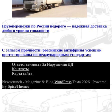
Грузоперевозки по России недорого — надежная доставка
любого уровня сложности
С запасом прочности: российские антифризы успешно
протестированы по международным стандартам
Ответственность За Нарушения ДД
Контакты
Карта сайта
Newscrunch - Magazine & Blog
WordPress
Тема 2026 | Powered
By
SpiceThemes