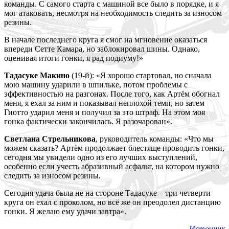
команды. С самого старта с машиной все было в порядке, и я
мог атаковать, несмотря на необходимость следить за износом
резины.
В начале последнего круга я смог на мгновение оказаться
впереди Сетте Камара, но заблокировал шины. Однако,
оценивая итоги гонки, я рад подиуму!»
Тадасуке Макино
(19-й): «Я хорошо стартовал, но сначала
мою машину ударили в шпильке, потом проблемы с
эффективностью на разгонах. После того, как Артём обогнал
меня, я ехал за ним и показывал неплохой темп, но затем
Гиотто ударил меня и получил за это штраф. На этом моя
гонка фактически закончилась. Я разочарован».
Светлана Стрельникова
, руководитель команды: «Что мы
можем сказать? Артём продолжает блестяще проводить гонки,
сегодня мы увидели одно из его лучших выступлений,
особенно если учесть абразивный асфальт, на котором нужно
следить за износом резины.
Сегодня удача была не на стороне Тадасуке – три четверти
круга он ехал с проколом, но всё же он преодолел дистанцию
гонки. Я желаю ему удачи завтра».
Источник