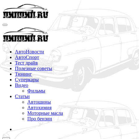
Перейти
к
содержимому
АвтоНовости
АвтоСпорт
Тест драйв
Полезные советы
Тюнинг
Суперкары
Видео
Фильмы
Статьи
Автошины
Автохимия
Моторные масла
Про бензин