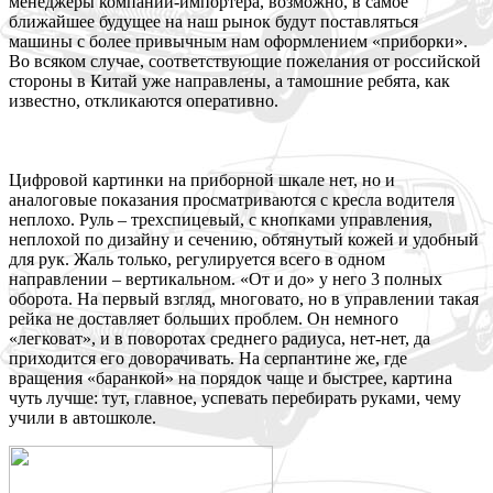
менеджеры компании-импортера, возможно, в самое
ближайшее будущее на наш рынок будут поставляться
машины с более привычным нам оформлением «приборки».
Во всяком случае, соответствующие пожелания от российской
стороны в Китай уже направлены, а тамошние ребята, как
известно, откликаются оперативно.
Цифровой картинки на приборной шкале нет, но и
аналоговые показания просматриваются с кресла водителя
неплохо. Руль – трехспицевый, с кнопками управления,
неплохой по дизайну и сечению, обтянутый кожей и удобный
для рук. Жаль только, регулируется всего в одном
направлении – вертикальном. «От и до» у него 3 полных
оборота. На первый взгляд, многовато, но в управлении такая
рейка не доставляет больших проблем. Он немного
«легковат», и в поворотах среднего радиуса, нет-нет, да
приходится его доворачивать. На серпантине же, где
вращения «баранкой» на порядок чаще и быстрее, картина
чуть лучше: тут, главное, успевать перебирать руками, чему
учили в автошколе.