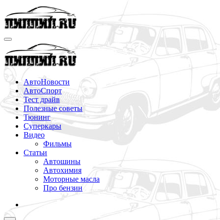
Перейти
к
содержимому
АвтоНовости
АвтоСпорт
Тест драйв
Полезные советы
Тюнинг
Суперкары
Видео
Фильмы
Статьи
Автошины
Автохимия
Моторные масла
Про бензин