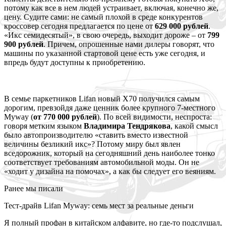
потому как все в нем людей устраивает, включая, конечно же,
цену. Судите сами: не самый плохой в среде конкурентов
кроссовер сегодня предлагается по цене от
629 000 рублей
.
«Икс семидесятый», в свою очередь, выходит дороже – от
799
900 рублей
. Причем, опрошенные нами дилеры говорят, что
машины по указанной стартовой цене есть уже сегодня, и
впредь будут доступны к приобретению.
В семье паркетников Lifan новый X70 получился самым
дорогим, превзойдя даже ценник более крупного 7-местного
Myway (
от 770 000 рублей
). По всей видимости, неспроста:
говоря метким языком
Владимира Тендрякова
, какой смысл
было автопроизводителю «ставить вместо известной
величины безликий икс»? Потому миру был явлен
вседорожник, который на сегодняшний день наиболее тонко
соответствует требованиям автомобильной моды. Он не
«ходит у дизайна на помочах», а как бы следует его веяниям.
Ранее мы писали
Тест-драйв Lifan Myway: семь мест за реальные деньги
Я полный профан в китайском алфавите, но где-то подслушал,