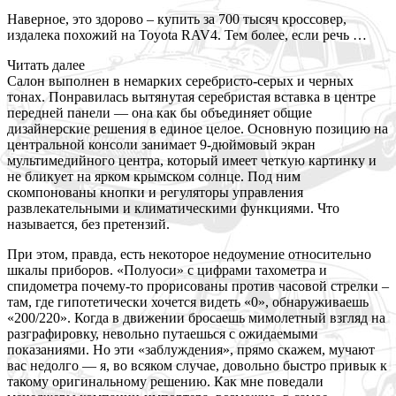
Наверное, это здорово – купить за 700 тысяч кроссовер,
издалека похожий на Toyota RAV4. Тем более, если речь …
Читать далее
Салон выполнен в немарких серебристо-серых и черных
тонах. Понравилась вытянутая серебристая вставка в центре
передней панели — она как бы объединяет общие
дизайнерские решения в единое целое. Основную позицию на
центральной консоли занимает 9-дюймовый экран
мультимедийного центра, который имеет четкую картинку и
не бликует на ярком крымском солнце. Под ним
скомпонованы кнопки и регуляторы управления
развлекательными и климатическими функциями. Что
называется, без претензий.
При этом, правда, есть некоторое недоумение относительно
шкалы приборов. «Полуоси» с цифрами тахометра и
спидометра почему-то прорисованы против часовой стрелки –
там, где гипотетически хочется видеть «0», обнаруживаешь
«200/220». Когда в движении бросаешь мимолетный взгляд на
разграфировку, невольно путаешься с ожидаемыми
показаниями. Но эти «заблуждения», прямо скажем, мучают
вас недолго — я, во всяком случае, довольно быстро привык к
такому оригинальному решению. Как мне поведали