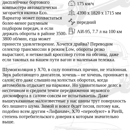
дисплейчике бортового
175 км/ч
компьютера автоматически
загорается иконка Eco.
4390 x 1820 x 1715 мм
Вариатор может похвастаться
передний
более-менее разумным
подбором передач, и если
АИ-95, 7.7 л на 100 км
держать обороты в районе 3500-
3800 об/мин, езда может
принести удовлетворение. Хочется драйва? Переводим
селектор трансмиссии в режим Low, обороты резко
вырастают, и нетяжелый кроссовер готов на обгоны, даже
если таковых на вашем пути вагон и маленькая тележка.
Шумоизоляция у X70, в силу понятных причин, не эталонная.
Звук работающего двигателя, хочешь – не хочешь, проникает в
салон; его даже слышно на холостых оборотах, когда
автомобиль отдыхает на парковке. Но удивительное дело: в
неспешном и среднем темпе передвижения звукового
дискомфорта в салоне совсем не испытываешь. Даже
вышеуказанные малоизвестные у нас шины трут поверхность
без лишнего шума. Зимой и вовсе будет песня, потому как,
подобно всем другим «Лифанам», X70 «переобуют» в Pirelli,
степень потребительского доверия к которым значительно
выше.