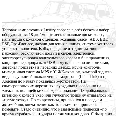
Топовая комплектация Luxury собрала в себя богатый набор
оборудования: 18-дюймовые легкосплавные диски колес,
мультируль с кожаной отделкой, кожаный салон, ABS, EBD,
ESP, Эра-Глонасс, датчик давления в шинах, система контроля
усталости водителя, Isofix, передние и задние датчики
парковки, бесключевой доступ в салон, электролюк,
электрорегулировка водительского кресла в 6 направлениях,
кондиционер, допразъем USB, «музыка» с 6-ю динамиками,
лазерная подсветка в передних дверях, круиз-контроль,
ьтимедийная система MP5 с 9″ ЖК-экраном, камерой заднего
вида и функцией подключения смартфона (Lifan Link) и пр.
Ходовая по началу показалась жестковатой. На
симферопольских дорожных неурядицах и особенно на
«лежачих полицейских» каждое попадание 18-дюймовыхх
китайских колес в ухаб или глубокую трещину отдавалось на
«пятую точку». Но со временем, привыкнув к повадкам
автомобиля, впечатление как-то незаметно пришлось
поменять. Стало очевидно, что независимые подвески «по
кругу» отрабатывают удары не так уж и кондово. Я бы дал их