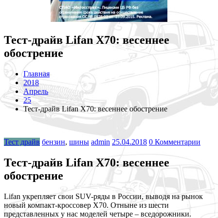
Тест-драйв Lifan X70: весеннее
обострение
Главная
2018
Апрель
25
Тест-драйв Lifan X70: весеннее обострение
Тест драйв
бензин
,
шины
admin
25.04.2018
0 Комментарии
Тест-драйв Lifan X70: весеннее
обострение
Lifan укрепляет свои SUV-ряды в России, выводя на рынок
новый компакт-кроссовер X70. Отныне из шести
представленных у нас моделей четыре – вседорожники.