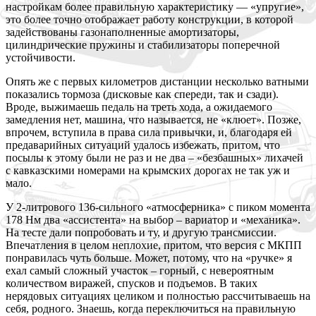
настройкам более правильную характеристику — «упругие»,
это более точно отображает работу конструкции, в которой
задействованы газонаполненные амортизаторы,
цилиндрические пружины и стабилизаторы поперечной
устойчивости.
Опять же с первых километров дистанции несколько ватными
показались тормоза (дисковые как спереди, так и сзади).
Вроде, выжимаешь педаль на треть хода, а ожидаемого
замедления нет, машина, что называется, не «клюет». Позже,
впрочем, вступила в права сила привычки, и, благодаря ей
предаварийных ситуаций удалось избежать, притом, что
посылы к этому были не раз и не два – «безбашных» лихачей
с кавказскими номерами на крымских дорогах не так уж и
мало.
У 2-литрового 136-сильного «атмосферника» с пиком момента
178 Нм два «ассистента» на выбор – вариатор и «механика».
На тесте дали попробовать и ту, и другую трансмиссии.
Впечатления в целом неплохие, притом, что версия с МКПП
понравилась чуть больше. Может, потому, что на «ручке» я
ехал самый сложный участок – горный, с невероятным
количеством виражей, спусков и подъемов. В таких
нерядовых ситуациях целиком и полностью рассчитываешь на
себя, родного. Знаешь, когда переключиться на правильную