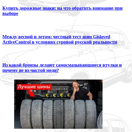
Купить дорожные знаки: на что обратить внимание при
выборе
Между весной и летом: честный тест шин Gislaved
ActiveControl в условиях суровой русской реальности
Из какой бронзы делают самосмазывающиеся втулки и
почему не из чистой меди?