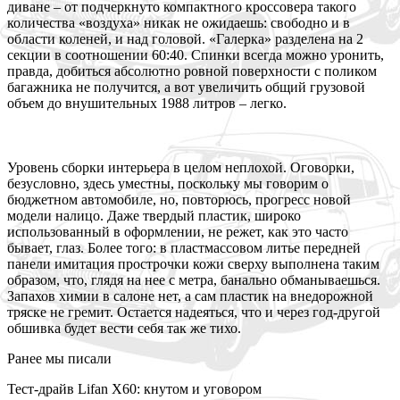
диване – от подчеркнуто компактного кроссовера такого
количества «воздуха» никак не ожидаешь: свободно и в
области коленей, и над головой. «Галерка» разделена на 2
секции в соотношении 60:40. Спинки всегда можно уронить,
правда, добиться абсолютно ровной поверхности с поликом
багажника не получится, а вот увеличить общий грузовой
объем до внушительных 1988 литров – легко.
Уровень сборки интерьера в целом неплохой. Оговорки,
безусловно, здесь уместны, поскольку мы говорим о
бюджетном автомобиле, но, повторюсь, прогресс новой
модели налицо. Даже твердый пластик, широко
использованный в оформлении, не режет, как это часто
бывает, глаз. Более того: в пластмассовом литье передней
панели имитация прострочки кожи сверху выполнена таким
образом, что, глядя на нее с метра, банально обманываешься.
Запахов химии в салоне нет, а сам пластик на внедорожной
тряске не гремит. Остается надеяться, что и через год-другой
обшивка будет вести себя так же тихо.
Ранее мы писали
Тест-драйв Lifan X60: кнутом и уговором