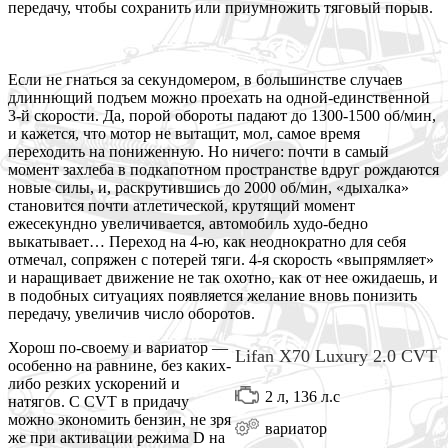
передачу, чтобы сохранить или приумножить тяговый порыв.
Если не гнаться за секундомером, в большинстве случаев
длиннющий подъем можно проехать на одной-единственной
3-й скорости. Да, порой обороты падают до 1300-1500 об/мин,
и кажется, что мотор не вытащит, мол, самое время
переходить на пониженную. Но ничего: почти в самый
момент захлеба в подкапотном пространстве вдруг рождаются
новые силы, и, раскрутившись до 2000 об/мин, «дыхалка»
становится почти атлетической, крутящий момент
ежесекундно увеличивается, автомобиль худо-бедно
выкатывает… Переход на 4-ю, как неоднократно для себя
отмечал, сопряжен с потерей тяги. 4-я скорость «выпрямляет»
и наращивает движение не так охотно, как от нее ожидаешь, и
в подобных ситуациях появляется желание вновь понизить
передачу, увеличив число оборотов.
Хорош по-своему и вариатор —
Lifan X70 Luxury 2.0 CVT
особенно на равнине, без каких-
либо резких ускорений и
2 л, 136 л.с
натягов. С CVT в придачу
можно экономить бензин, не зря
вариатор
же при активации режима D на