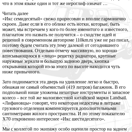
что в этом языке один и тот же иероглиф означат …
Читать далее
«Икс семидесятый» свежо прорисован и вполне гармонично
скроен. Даже если в его облике есть нотки, которые, быть
может, мы встречаем у кого-то более именитого и известного,
плагиатом это назвать не получится – о сходстве идей и
решений в современном автопроме 110km.ru уже не раз писал,
поэтому будем считать эту тему далекой от сегодняшнего
повествования. Отдельно отмечу массивную, но хорошо
вписывающуюся в «лицо» решетку радиатора, крупные
наружные зеркала и большую заднюю дверь, кнопка
открывания которой из-за этого по высоте находится чуть
ниже привычного.
Зато поднимается эта дверь на удивление легко и быстро,
обнажая не самый объемистый (419 литров) багажник. В его
подпольной нише уложены нехитрые инструменты и запасное
колесо – все той же малоизвестной китайской марки Landsail.
«Лифановцы» говорят, что некоторая недостача в литраже
грузового отделения компенсируется дополнительными
сантиметрами жилого пространства. И по этому показателю
X70 откровенно интереснее «Икс шестидесятого».
Мы с коллегой по экипажу особо оценили простор на заднем