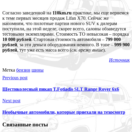
Согласно заведенной на
110km.ru
практике, мы еще вернемся
к теме первых месяцев продаж Lifan X70. Сейчас же
напомним, что пилотные партии нового SUV к дилерам
поступили, на этой неделе, скорее всего, салоны обзаведутся
тестовыми экземплярами. Стоимость ТО невысокая – порядка
10
000 рублей
. Стартовая стоимость автомобиля –
799 000
рублей
, за эти деньги оборудования немного. В топе –
999 900
рублей
, тут уже есть масса всего (
см. врезку выше
).
Источник
Метка
бензин
шины
Previous post
Шестиколесный пикап T.Fotiadis SLT Range Rover 6х6
Next post
Необычные автомобили, которые приехали на техосмотр
Связанные посты