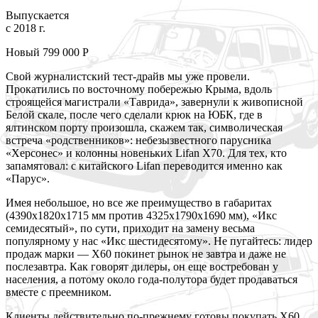
Выпускается
с 2018 г.
Новый 799 000
Р
Свой журналистский тест-драйв мы уже провели.
Прокатились по восточному побережью Крыма, вдоль
строящейся магистрали «Таврида», завернули к живописной
Белой скале, после чего сделали крюк на ЮБК, где в
ялтинском порту произошла, скажем так, символическая
встреча «родственников»: небезызвестного парусника
«Херсонес» и колонны новеньких Lifan X70. Для тех, кто
запамятовал: с китайского Lifan переводится именно как
«Парус».
Имея небольшое, но все же преимущество в габаритах
(4390x1820x1715 мм против 4325x1790x1690 мм), «Икс
семидесятый», по сути, приходит на замену весьма
популярному у нас «Икс шестидесятому». Не пугайтесь: лидер
продаж марки — X60 покинет рынок не завтра и даже не
послезавтра. Как говорят дилеры, он еще востребован у
населения, а потому около года-полутора будет продаваться
вместе с преемником.
Клиенты действительно по-прежнему готовы покупать X60,