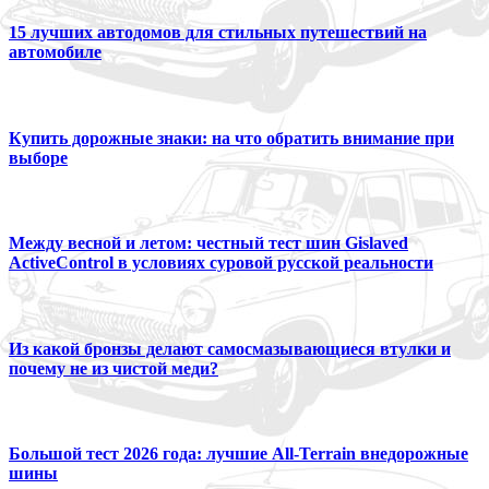
15 лучших автодомов для стильных путешествий на
автомобиле
Купить дорожные знаки: на что обратить внимание при
выборе
Между весной и летом: честный тест шин Gislaved
ActiveControl в условиях суровой русской реальности
Из какой бронзы делают самосмазывающиеся втулки и
почему не из чистой меди?
Большой тест 2026 года: лучшие All-Terrain внедорожные
шины