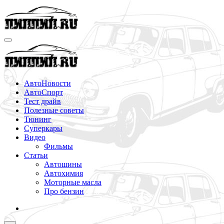
Перейти
к
содержимому
АвтоНовости
АвтоСпорт
Тест драйв
Полезные советы
Тюнинг
Суперкары
Видео
Фильмы
Статьи
Автошины
Автохимия
Моторные масла
Про бензин