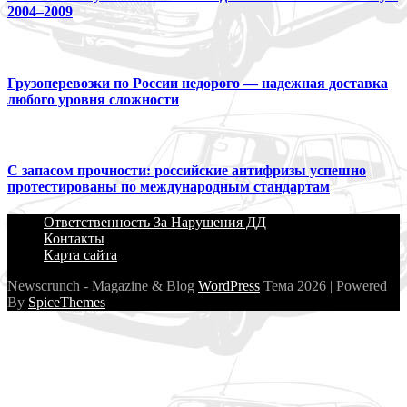
2004–2009
Грузоперевозки по России недорого — надежная доставка
любого уровня сложности
С запасом прочности: российские антифризы успешно
протестированы по международным стандартам
Ответственность За Нарушения ДД
Контакты
Карта сайта
Newscrunch - Magazine & Blog
WordPress
Тема 2026 | Powered
By
SpiceThemes