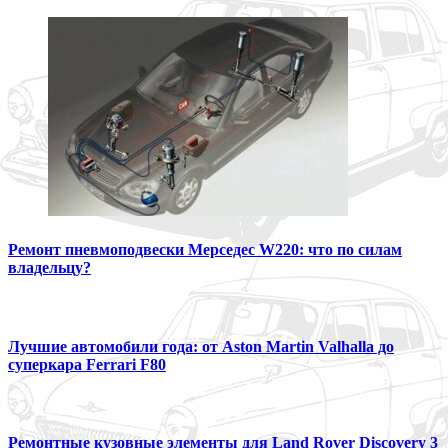
Ремонт пневмоподвески Мерседес W220: что по силам
владельцу?
Лучшие автомобили года: от Aston Martin Valhalla до
суперкара Ferrari F80
Ремонтные кузовные элементы для Land Rover Discovery 3