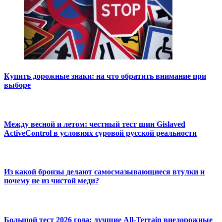
Купить дорожные знаки: на что обратить внимание при
выборе
Между весной и летом: честный тест шин Gislaved
ActiveControl в условиях суровой русской реальности
Из какой бронзы делают самосмазывающиеся втулки и
почему не из чистой меди?
Большой тест 2026 года: лучшие All-Terrain внедорожные