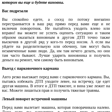
котором вы еще и будете виновны.
Вас подрезали
Вы спокойно едете, а сосед по потоку внезапно
перестраивается в ваш ряд прямо перед вами еще и не
включив поворотник. Не пытайтесь уходить влево или
вправо! вы можете не успеть оценить ситуацию и таким
образом оказаться виновным в другом ДТП точно также
выскочив в другой ряд у кого-то перед носом. А если вы
уйдете на разделительную или обочину, там могут быть
незамеченные вами люди. Да, им там нечего делать, но они
там часто бывают. Лучше ударить виновника и получить
деньги на ремонт, чем самому быть виноватым.
Выезд с парковочного кармана
Авто резко выезжает перед вами с парковочного кармана. Вы,
пытаясь избежать ДТП уходите левее, на встречку, где едет
другая машина. В итоге и ДТП тяжелее, и вина уже лежит на
вас. Можете лишиться прав и получить тяжелые травмы.
Левый поворот встречной машины
Перед вами вылетает машина, которая поворачивала налево.
Даже если вы находитесь в правом ряду и можете