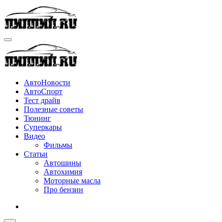
Перейти
к
содержимому
АвтоНовости
АвтоСпорт
Тест драйв
Полезные советы
Тюнинг
Суперкары
Видео
Фильмы
Статьи
Автошины
Автохимия
Моторные масла
Про бензин