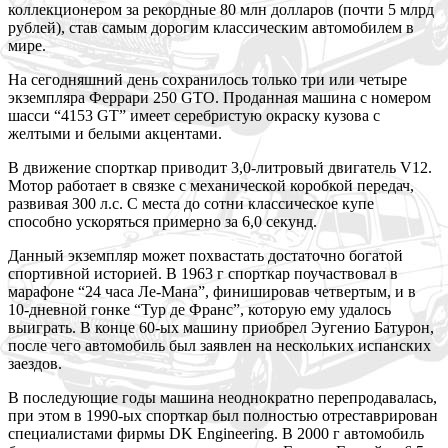
коллекционером за рекордные 80 млн долларов (почти 5 млрд
рублей), став самым дорогим классическим автомобилем в
мире.
На сегодняшний день сохранилось только три или четыре
экземпляра Феррари 250 GTO. Проданная машина с номером
шасси “4153 GT” имеет серебристую окраску кузова с
желтыми и белыми акцентами.
В движение спорткар приводит 3,0-литровый двигатель V12.
Мотор работает в связке с механической коробкой передач,
развивая 300 л.с. С места до сотни классическое купе
способно ускоряться примерно за 6,0 секунд.
Данный экземпляр может похвастать достаточно богатой
спортивной историей. В 1963 г спорткар поучаствовал в
марафоне “24 часа Ле-Мана”, финишировав четвертым, и в
10-дневной гонке “Тур де Франс”, которую ему удалось
выиграть. В конце 60-ых машину приобрел Эугенио Батурон,
после чего автомобиль был заявлен на нескольких испанских
заездов.
В последующие годы машина неоднократно перепродавалась,
при этом в 1990-ых спорткар был полностью отреставрирован
специалистами фирмы DK Engineering. В 2000 г автомобиль