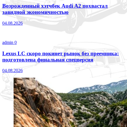
Возрожденный хэтчбек Audi A2 похвастал
завидной экономичностью
04.08.2026
admin
0
Lexus LC скоро покинет рынок без преемника:
подготовлена финальная спецверсия
04.08.2026