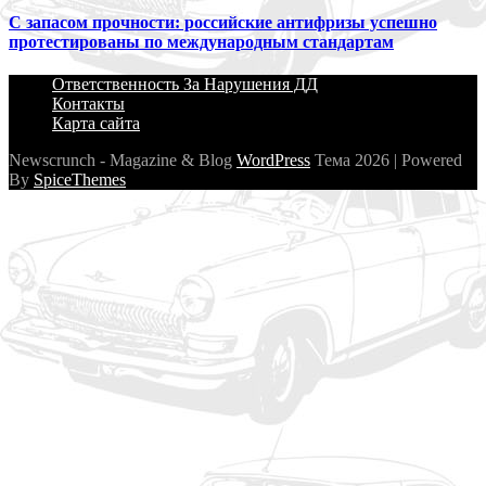
С запасом прочности: российские антифризы успешно
протестированы по международным стандартам
Ответственность За Нарушения ДД
Контакты
Карта сайта
Newscrunch - Magazine & Blog
WordPress
Тема 2026 | Powered
By
SpiceThemes