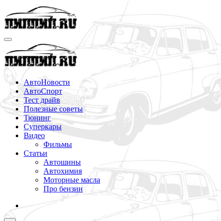
Перейти
к
содержимому
АвтоНовости
АвтоСпорт
Тест драйв
Полезные советы
Тюнинг
Суперкары
Видео
Фильмы
Статьи
Автошины
Автохимия
Моторные масла
Про бензин