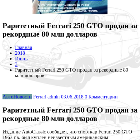
Раритетный Ferrari 250 GTO продан за
рекордные 80 млн долларов
Главная
2018
Июнь
3
Раритетный Ferrari 250 GTO продан за рекордные 80
млн долларов
АвтоНовости
Ferrari
admin
03.06.2018
0 Комментарии
Раритетный Ferrari 250 GTO продан за
рекордные 80 млн долларов
Издание AutoClassic сообщает, что спорткар Ferrari 250 GTO
1963 г.в. был куплен неизвестным американским