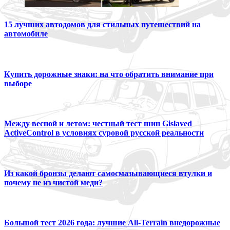
15 лучших автодомов для стильных путешествий на
автомобиле
Купить дорожные знаки: на что обратить внимание при
выборе
Между весной и летом: честный тест шин Gislaved
ActiveControl в условиях суровой русской реальности
Из какой бронзы делают самосмазывающиеся втулки и
почему не из чистой меди?
Большой тест 2026 года: лучшие All-Terrain внедорожные