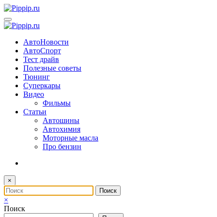
Перейти
к
содержимому
АвтоНовости
АвтоСпорт
Тест драйв
Полезные советы
Тюнинг
Суперкары
Видео
Фильмы
Статьи
Автошины
Автохимия
Моторные масла
Про бензин
×
×
Поиск