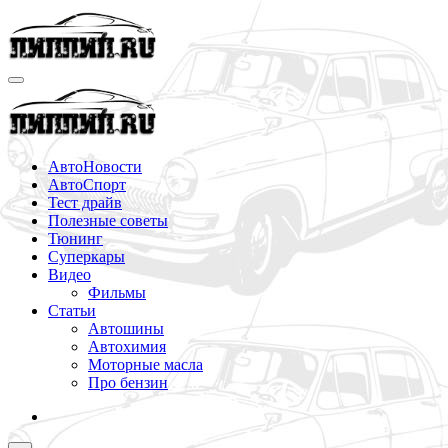
Перейти
к
содержимому
АвтоНовости
АвтоСпорт
Тест драйв
Полезные советы
Тюнинг
Суперкары
Видео
Фильмы
Статьи
Автошины
Автохимия
Моторные масла
Про бензин