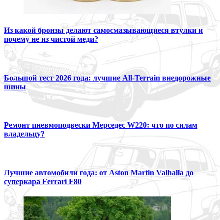
Из какой бронзы делают самосмазывающиеся втулки и
почему не из чистой меди?
Большой тест 2026 года: лучшие All-Terrain внедорожные
шины
Ремонт пневмоподвески Мерседес W220: что по силам
владельцу?
Лучшие автомобили года: от Aston Martin Valhalla до
суперкара Ferrari F80