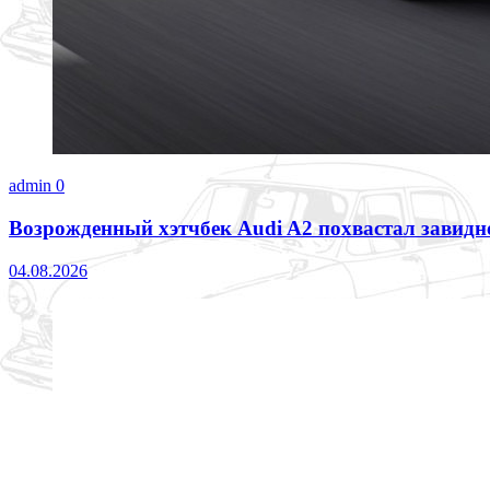
admin
0
Возрожденный хэтчбек Audi A2 похвастал завид
04.08.2026