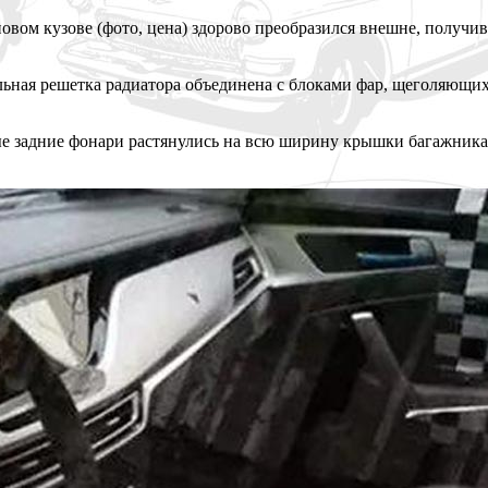
новом кузове (фото, цена) здорово преобразился внешне, получ
тальная решетка радиатора объединена с блоками фар, щеголяю
 задние фонари растянулись на всю ширину крышки багажника, 