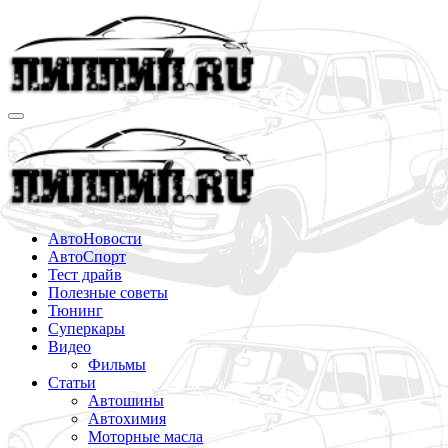
Перейти
к
содержимому
АвтоНовости
АвтоСпорт
Тест драйв
Полезные советы
Тюнинг
Суперкары
Видео
Фильмы
Статьи
Автошины
Автохимия
Моторные масла