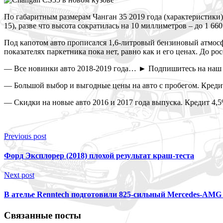
По габаритным размерам Чанган 35 2019 года (характеристики) с
15), разве что высота сократилась на 10 миллиметров – до 1 660
Под капотом авто прописался 1,6-литровый бензиновый атмосф
показателях паркетника пока нет, равно как и его ценах. До ро
— Все новинки авто 2018-2019 года… ► Подпишитесь на наш 
— Большой выбор и выгодные цены на авто с пробегом. Кредит
— Скидки на новые авто 2016 и 2017 года выпуска. Кредит 4,5
Previous post
Форд Эксплорер (2018) плохой результат краш-теста
Next post
В ателье Renntech подготовили 825-сильный Mercedes-AMG
Связанные посты