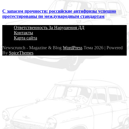
С запасом прочности: российские антифризы успешно
протестированы по международным стандартам
Ответственность За Нарушения ДД
Контакты
Карта сайта
Newscrunch - Magazine & Blog
WordPress
Тема 2026 | Powered
By
SpiceThemes