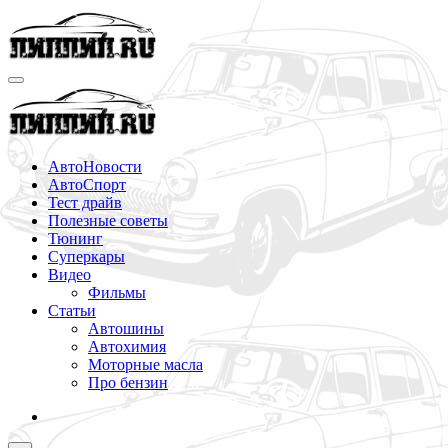
Перейти
к
содержимому
АвтоНовости
АвтоСпорт
Тест драйв
Полезные советы
Тюнинг
Суперкары
Видео
Фильмы
Статьи
Автошины
Автохимия
Моторные масла
Про бензин