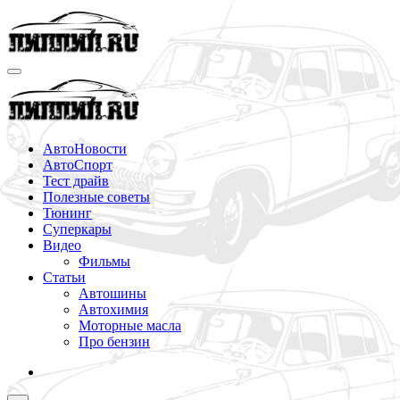
Перейти
к
содержимому
АвтоНовости
АвтоСпорт
Тест драйв
Полезные советы
Тюнинг
Суперкары
Видео
Фильмы
Статьи
Автошины
Автохимия
Моторные масла
Про бензин