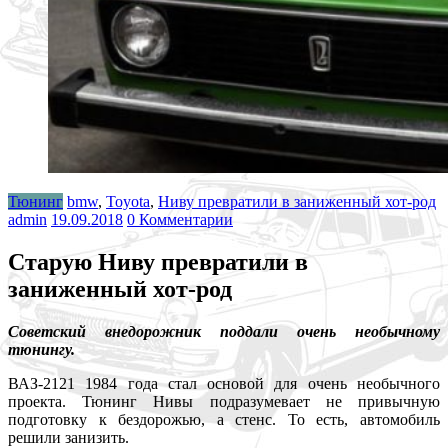
Тюнинг
bmw
,
Toyota
,
Ниву превратили в заниженный хот-род
admin
19.09.2018
0 Комментарии
Старую Ниву превратили в
заниженный хот-род
Советский внедорожник поддали очень необычному
тюнингу.
ВАЗ-2121 1984 года стал основой для очень необычного
проекта. Тюнинг Нивы подразумевает не привычную
подготовку к бездорожью, а стенс. То есть, автомобиль
решили занизить.