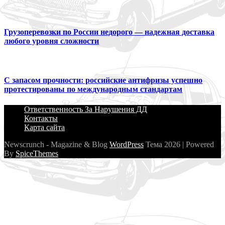
Грузоперевозки по России недорого — надежная доставка
любого уровня сложности
С запасом прочности: российские антифризы успешно
протестированы по международным стандартам
Ответственность За Нарушения ДД
Контакты
Карта сайта
Newscrunch - Magazine & Blog
WordPress
Тема 2026 | Powered
By
SpiceThemes