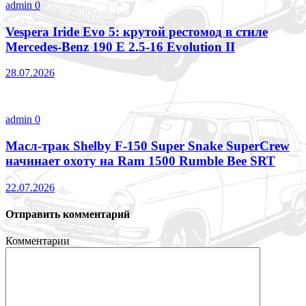
admin
0
Vespera Iride Evo 5: крутой рестомод в стиле
Mercedes-Benz 190 E 2.5-16 Evolution II
28.07.2026
admin
0
Масл-трак Shelby F-150 Super Snake SuperCrew
начинает охоту на Ram 1500 Rumble Bee SRT
22.07.2026
Отправить комментарий
Комментарии