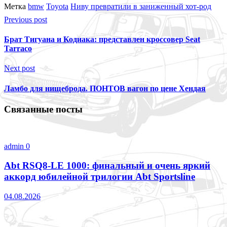
Метка
bmw
Toyota
Ниву превратили в заниженный хот-род
Previous post
Брат Тигуана и Кодиака: представлен кроссовер Seat
Tarraco
Next post
Ламбо для нищеброда. ПОНТОВ вагон по цене Хендая
Связанные посты
admin
0
Abt RSQ8-LE 1000: финальный и очень яркий
аккорд юбилейной трилогии Abt Sportsline
04.08.2026