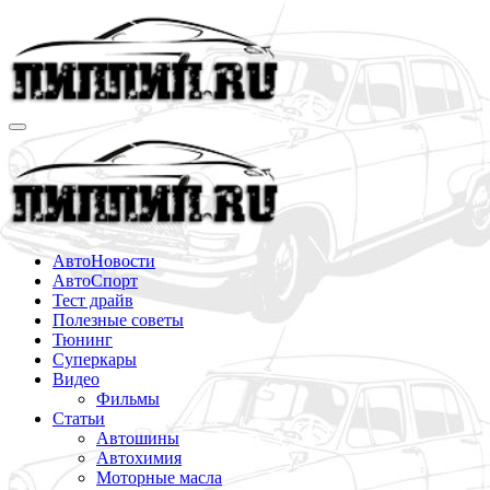
Перейти
к
содержимому
АвтоНовости
АвтоСпорт
Тест драйв
Полезные советы
Тюнинг
Суперкары
Видео
Фильмы
Статьи
Автошины
Автохимия
Моторные масла