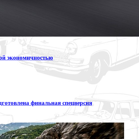
ной экономичностью
одготовлена финальная спецверсия