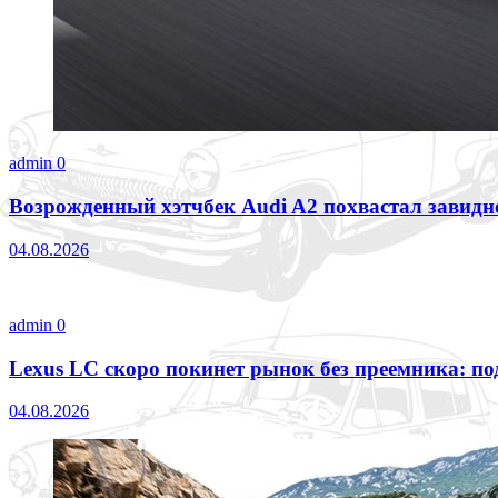
admin
0
Возрожденный хэтчбек Audi A2 похвастал завид
04.08.2026
admin
0
Lexus LC скоро покинет рынок без преемника: п
04.08.2026