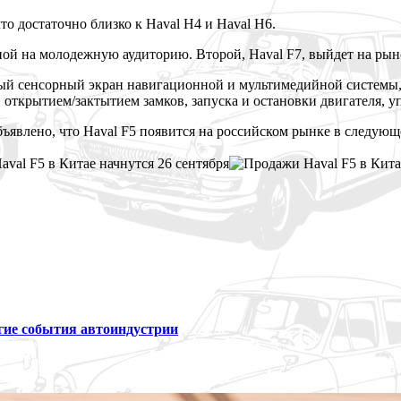
что достаточно близко к Haval H4 и Haval H6.
ой на молодежную аудиторию. Второй, Haval F7, выйдет на рыно
ый сенсорный экран навигационной и мультимедийной системы,
открытием/зактытием замков, запуска и остановки двигателя, у
явлено, что Haval F5 появится на российском рынке в следующем
угие события автоиндустрии