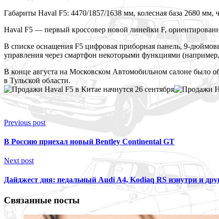
Габариты Haval F5: 4470/1857/1638 мм, колесная база 2680 мм, 
Haval F5 — первый кроссовер новой линейки F, ориентированн
В списке оснащения F5 цифровая приборная панель, 9-дюймов
управления через смартфон некоторыми функциями (например, 
В конце августа на Московском Автомобильном салоне было объ
в Тульской области.
Previous post
В Россию приехал новый Bentley Continental GT
Next post
Дайджест дня: педальный Audi A4, Kodiaq RS изнутри и др
Связанные посты