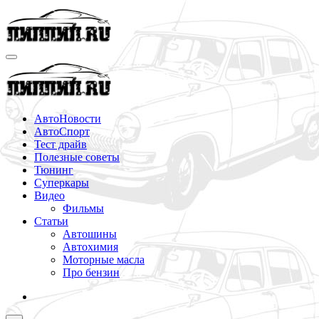
Перейти
к
содержимому
АвтоНовости
АвтоСпорт
Тест драйв
Полезные советы
Тюнинг
Суперкары
Видео
Фильмы
Статьи
Автошины
Автохимия
Моторные масла
Про бензин