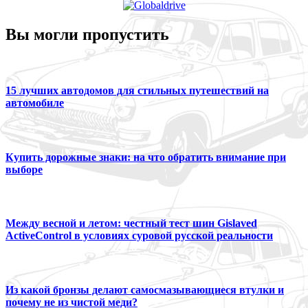
Вы могли пропустить
15 лучших автодомов для стильных путешествий на
автомобиле
Купить дорожные знаки: на что обратить внимание при
выборе
Между весной и летом: честный тест шин Gislaved
ActiveControl в условиях суровой русской реальности
Из какой бронзы делают самосмазывающиеся втулки и
почему не из чистой меди?