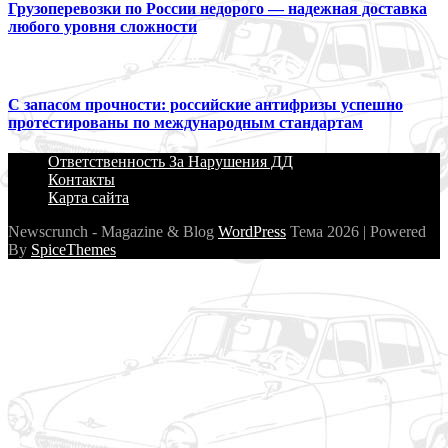
Грузоперевозки по России недорого — надежная доставка
любого уровня сложности
С запасом прочности: российские антифризы успешно
протестированы по международным стандартам
Ответственность За Нарушения ДД
Контакты
Карта сайта
Newscrunch - Magazine & Blog
WordPress
Тема 2026 | Powered
By
SpiceThemes