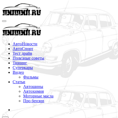
Перейти
к
содержимому
АвтоНовости
АвтоСпорт
Тест драйв
Полезные советы
Тюнинг
Суперкары
Видео
Фильмы
Статьи
Автошины
Автохимия
Моторные масла
Про бензин