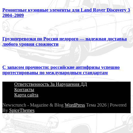
Ремонтные кузовные элементы для Land Rover Discovery 3
2004–2009
Грузоперевозки по России недорого — надежная доставка
любого уровня сложности
С запасом прочности: российские антифризы успешно
протестированы по международным стандартам
Ответственность За Нарушения ДД
Контакты
Карта сайта
Newscrunch - Magazine & Blog
WordPress
Тема 2026 | Powered
By
SpiceThemes