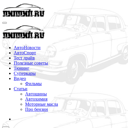
Перейти
к
содержимому
АвтоНовости
АвтоСпорт
Тест драйв
Полезные советы
Тюнинг
Суперкары
Видео
Фильмы
Статьи
Автошины
Автохимия
Моторные масла
Про бензин