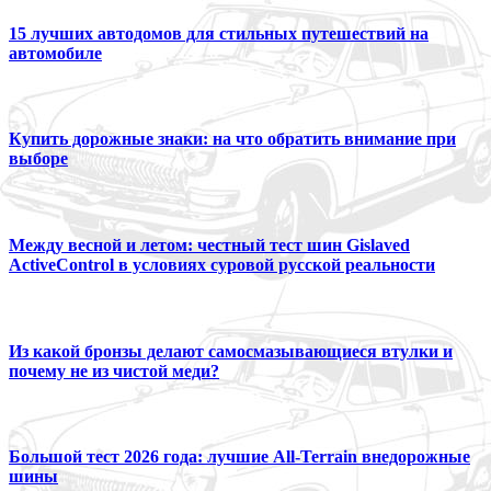
15 лучших автодомов для стильных путешествий на
автомобиле
Купить дорожные знаки: на что обратить внимание при
выборе
Между весной и летом: честный тест шин Gislaved
ActiveControl в условиях суровой русской реальности
Из какой бронзы делают самосмазывающиеся втулки и
почему не из чистой меди?
Большой тест 2026 года: лучшие All-Terrain внедорожные
шины