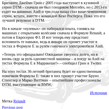
Британец Джейми Грин с 2005 года выступает в кузовной
серии DTM – сначала он был гонщиком Mercedes, но с 2013-го
ездит на машинах Audi и три года назад стал вице-чемпионом
серии, кстати, вместе с командой Кеке Росберга. Пока это его
лучший результат в DTM.
Но в начале «нулевых» он
набирался опыта, гоняясь на
машинах с открытыми колёсами сначала в Формуле Renault, а
потом в Евросерии Ф3. И вот теперь ему предстоит
вспомнить те навыки, ведь в январе он примет участие в
тестах в Формуле E за рулём гоночного электромобиля Audi.
«Теперь это официально! Ожидание тянулось долго, но я
вновь сяду за руль одноместной машины – я поеду за Audi на
тестах Формулы E в Марракеше!» – сообщил Грин в Twitter.
На этих тестах 36-летний британец будет не единственным
новичком Формулы E: также в них примут участие Бруно
Спенглер и Марко Виттман – опытнейшие профессионалы
DTM, выступающие за BMW.
Источник
Метка
Renault
Previous post