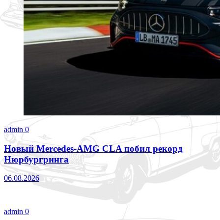
admin
0
Новый Mercedes-AMG CLA побил рекорд
Нюрбургринга
06.08.2026
admin
0