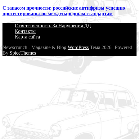
С запасом прочности: российские антифризы успешно
протестированы по международным стандартам
Ответственность За Нарушения ДД
Контакты
Карта сайта
Newscrunch - Magazine & Blog
WordPress
Тема 2026 | Powered
By
SpiceThemes