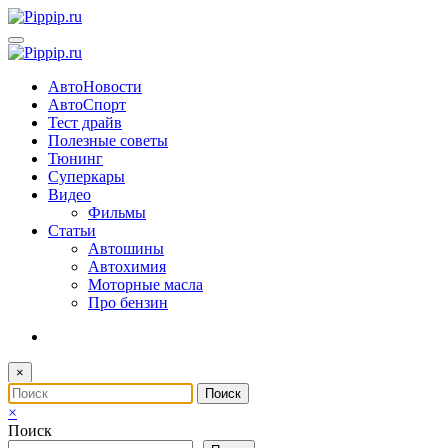
Перейти
к
содержимому
АвтоНовости
АвтоСпорт
Тест драйв
Полезные советы
Тюнинг
Суперкары
Видео
Фильмы
Статьи
Автошины
Автохимия
Моторные масла
Про бензин
×
×
Поиск