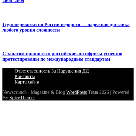
2004–2009
Грузоперевозки по России недорого — надежная доставка
любого уровня сложности
С запасом прочности: российские антифризы успешно
протестированы по международным стандартам
Ответственность За Нарушения ДД
Контакты
Карта сайта
Newscrunch - Magazine & Blog
WordPress
Тема 2026 | Powered
By
SpiceThemes