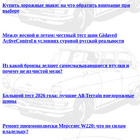
Купить дорожные знаки: на что обратить внимание при
выборе
Между весной и летом: честный тест шин Gislaved
ActiveControl в условиях суровой русской реальности
Из какой бронзы делают самосмазывающиеся втулки и
почему не из чистой меди?
Большой тест 2026 года: лучшие All-Terrain внедорожные
шины
Ремонт пневмоподвески Мерседес W220: что по силам
владельцу?