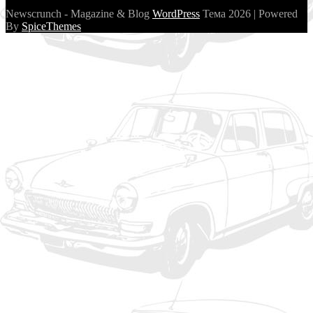
Newscrunch - Magazine & Blog
WordPress
Тема 2026 | Powered
By
SpiceThemes