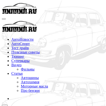
Перейти
к
содержимому
АвтоНовости
АвтоСпорт
Тест драйв
Полезные советы
Тюнинг
Суперкары
Видео
Фильмы
Статьи
Автошины
Автохимия
Моторные масла
Про бензин