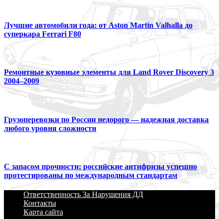
Лучшие автомобили года: от Aston Martin Valhalla до
суперкара Ferrari F80
Ремонтные кузовные элементы для Land Rover Discovery 3
2004–2009
Грузоперевозки по России недорого — надежная доставка
любого уровня сложности
С запасом прочности: российские антифризы успешно
протестированы по международным стандартам
Ответственность За Нарушения ДД
Контакты
Карта сайта