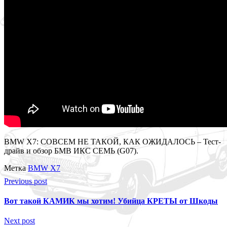
BMW X7: СОВСЕМ НЕ ТАКОЙ, КАК ОЖИДАЛОСЬ – Тест-
драйв и обзор БМВ ИКС СЕМЬ (G07).
Метка
BMW X7
Previous post
Вот такой КАМИК мы хотим! Убийца КРЕТЫ от Шкоды
Next post