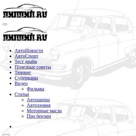
Перейти
к
содержимому
АвтоНовости
АвтоСпорт
Тест драйв
Полезные советы
Тюнинг
Суперкары
Видео
Фильмы
Статьи
Автошины
Автохимия
Моторные масла
Про бензин