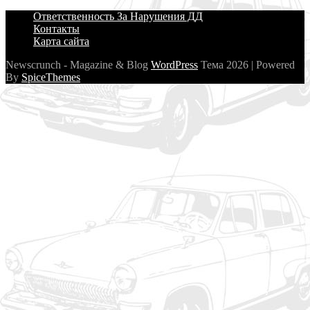
Ответственность За Нарушения ДД
Контакты
Карта сайта
Newscrunch - Magazine & Blog
WordPress
Тема 2026 | Powered
By
SpiceThemes