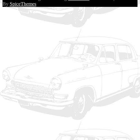
By
SpiceThemes