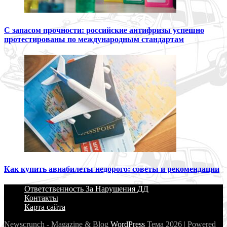
С запасом прочности: российские антифризы успешно
протестированы по международным стандартам
Как купить авиабилеты недорого: советы и рекомендации
Ответственность За Нарушения ДД
Контакты
Карта сайта
Newscrunch - Magazine & Blog
WordPress
Тема 2026 | Powered