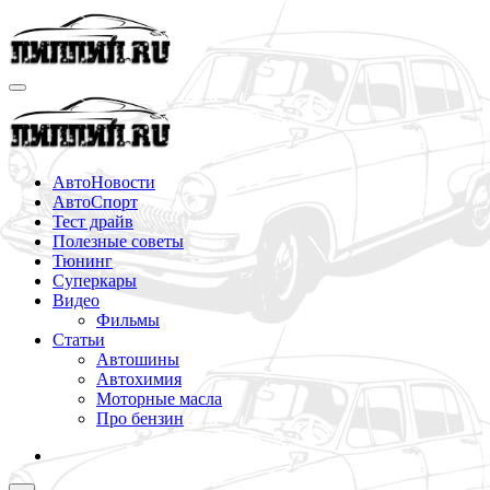
Перейти
к
содержимому
АвтоНовости
АвтоСпорт
Тест драйв
Полезные советы
Тюнинг
Суперкары
Видео
Фильмы
Статьи
Автошины
Автохимия
Моторные масла
Про бензин