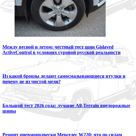
Между весной и летом: честный тест шин Gislaved
ActiveControl в условиях суровой русской реальности
Из какой бронзы делают самосмазывающиеся втулки и
почему не из чистой меди?
Большой тест 2026 года: лучшие All-Terrain внедорожные
шины
Ремонт пневмоподвески Мерседес W220: что по силам