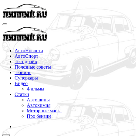
Перейти
к
содержимому
АвтоНовости
АвтоСпорт
Тест драйв
Полезные советы
Тюнинг
Суперкары
Видео
Фильмы
Статьи
Автошины
Автохимия
Моторные масла
Про бензин