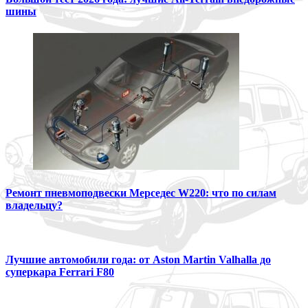
шины
Ремонт пневмоподвески Мерседес W220: что по силам
владельцу?
Лучшие автомобили года: от Aston Martin Valhalla до
суперкара Ferrari F80