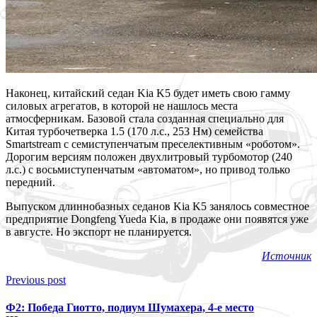
Наконец, китайский седан Kia K5 будет иметь свою гамму
силовых агрегатов, в которой не нашлось места
атмосферникам. Базовой стала созданная специально для
Китая турбочетверка 1.5 (170 л.с., 253 Нм) семейства
Smartstream с семиступенчатым преселективным «роботом».
Дорогим версиям положен двухлитровый турбомотор (240
л.с.) с восьмиступенчатым «автоматом», но привод только
передний.
Выпуском длиннобазных седанов Kia K5 занялось совместное
предприятие Dongfeng Yueda Kia, в продаже они появятся уже
в августе. Но экспорт не планируется.
Источник
Previous post
Ф2: Победа Гиотто, подиум Шумахера, 4-е место