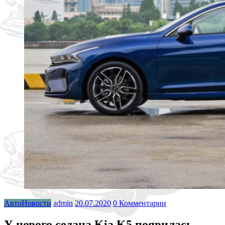
АвтоНовости
admin
20.07.2020
0 Комментарии
У нового седана Kia K5 появилась