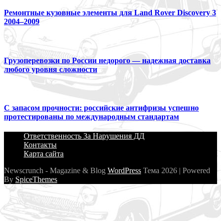
Ремонтные кузовные элементы для Land Rover Discovery 3
2004–2009
Грузоперевозки по России недорого — надежная доставка
любого уровня сложности
С запасом прочности: российские антифризы успешно
протестированы по международным стандартам
Ответственность За Нарушения ДД
Контакты
Карта сайта
Newscrunch - Magazine & Blog
WordPress
Тема 2026 | Powered
By
SpiceThemes